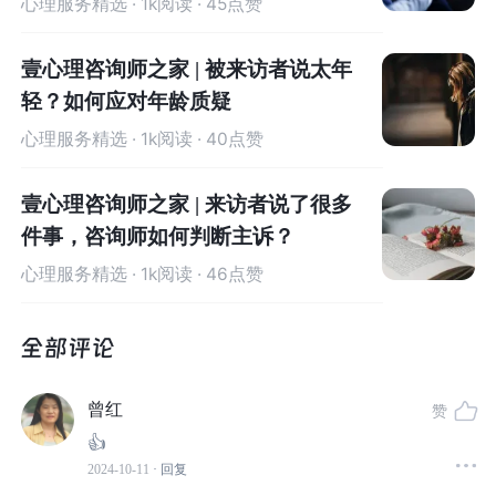
心理服务精选
· 1k阅读 · 45点赞
「错失恐惧」很可能源自未能满足的社会联系需求，也就
是「归属感」。换句话说，
当你感到与人群脱节时，就更
壹心理咨询师之家 | 被来访者说太年
容易产生焦虑，从而依赖手机来弥补这种社交空缺
（Przyb
轻？如何应对年龄质疑
ylski et al., 2013）。
心理服务精选
· 1k阅读 · 40点赞
壹心理咨询师之家 | 来访者说了很多
件事，咨询师如何判断主诉？
心理服务精选
· 1k阅读 · 46点赞
曾红
赞
👍
2024-10-11
· 回复