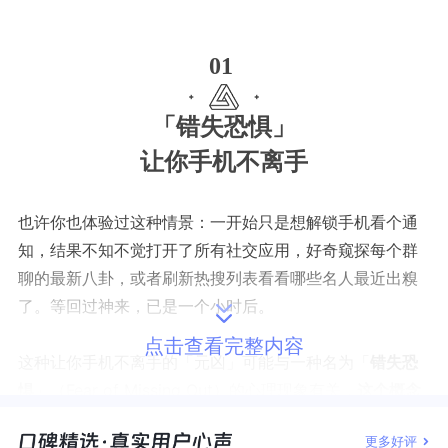
01
「错失恐惧」
让你手机不离手
也许你也体验过这种情景：一开始只是想解锁手机看个通
知，结果不知不觉打开了所有社交应用，好奇窥探每个群
聊的最新八卦，或者刷新热搜列表看看哪些名人最近出糗
了。等回过神来，已是一个小时后。
点击查看完整内容
这种让你手机不离手的「元凶」可能与一种名为
「
错失恐
惧
」
（Fear of Missing Out）的心理现象有关，
这个概念
首次由心理学家在2013年首次提出，并定义为一种
担心自
更多好评
己会错过他人正在经历的美好体验的心理状态
（Przybylsk