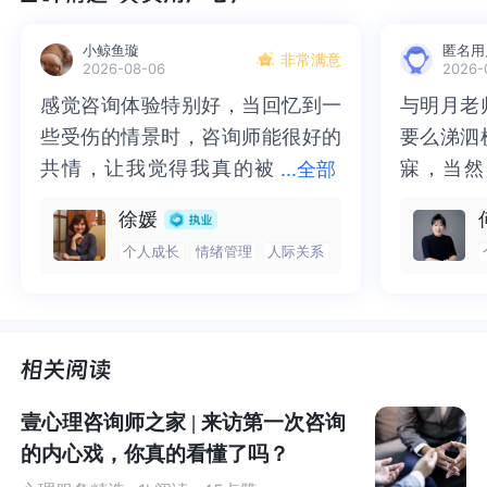
i et al., 2013）。
小鲸鱼璇
匿名用
非常满意
2026-08-06
2026-
这种担忧驱使我们频繁检查手机，以防错过任何新鲜事
感觉咨询体验特别好，当回忆到一
感觉咨询体验特别好，当回忆到一
与明月老
与明月老
——无论是聚会、潮流趋势，还是最新的网络热词。错失
些受伤的情景时，咨询师能很好的
些受伤的情景时，咨询师能很好的
要么涕泗
要么涕泗
恐惧不仅可能在闲聊中不期而至，也可能演变为持续的心
共情，让我觉得我真的被
共情，让我觉得我真的被抱住了。
寐，当然
寐，当然
...
全部
理压力，甚至诱发自卑或孤立感。
抱住了。咨询完我会感觉，内心有
咨询完我会感觉，内心有一部分未
二十多年
的抑塞之
徐媛
一部分未处理的情绪被注意到了，
处理的情绪被注意到了，而且当咨
来，觉得
不必再踽
如果深究这种手机刷不停的心理根源，我们可能还要提到
个人成长
情绪管理
人际关系
而且当咨询师准确说出我当时的情
询师准确说出我当时的情绪，我感
再困于桎
梏，更不
「
自我决定论
」
（Self-Determination Theory）。
绪，我感觉当时那个弱小的小女孩
觉当时那个弱小的小女孩被看到
积，靡有
孑遗。“
被看到了，做完咨询，确实内心感
了，做完咨询，确实内心感觉轻快
云起时”
时”，此
该理论认为人类有三大基本心理需求：胜任感（想要感到
觉轻快了很多，感觉轻松了。很感
了很多，感觉轻松了。很感谢咨询
前行。
行。
自己能够有效完成任务）、自主感（希望对自身行为有掌
谢咨询师姐姐！
师姐姐！
控感）和归属感（希望与他人保持紧密联系）。当这些需
壹心理咨询师之家 | 来访第一次咨询
求得到满足时，人们通常会感到更快乐、更有活力。反
的内心戏，你真的看懂了吗？
之，则可能导致各种负面情绪（Ryan, & Deci, 2000）。