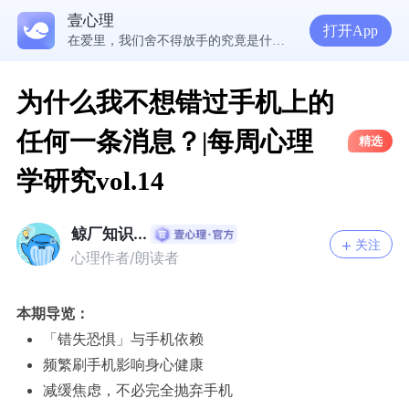
壹心理
5300万人在这里获得专业心理帮助
打开App
在爱里，我们舍不得放手的究竟是什么？ | 咨询师回答精选
经历失败反而哭不出来，我是解离了吗？
想分清客套和真心，先思考对方的身份动机
为什么我不想错过手机上的
任何一条消息？|每周心理
精选
学研究vol.14
鲸厂知识...
关注
心理作者/朗读者
本期导览：
「错失恐惧」与手机依赖
频繁刷手机影响身心健康
减缓焦虑，不必完全抛弃手机