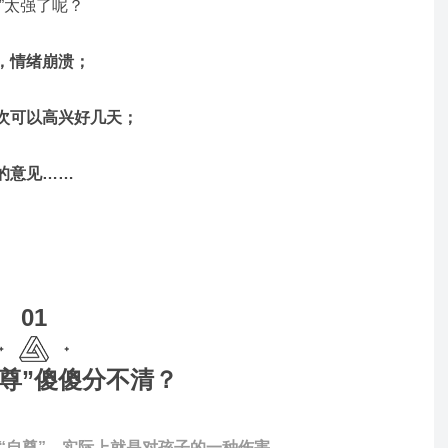
”太强了呢？
，情绪崩溃；
次可以高兴好几天；
的意见……
01
他尊”傻傻分不清？
“自尊”，实际上就是对孩子的一种伤害。