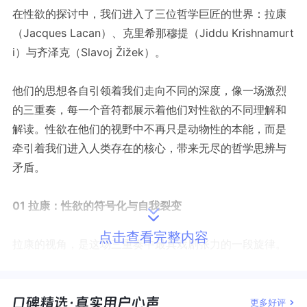
在性欲的探讨中，我们进入了三位哲学巨匠的世界：拉康
（Jacques Lacan）、克里希那穆提（Jiddu Krishnamurt
i）与齐泽克（Slavoj Žižek）。
他们的思想各自引领着我们走向不同的深度，像一场激烈
的三重奏，每一个音符都展示着他们对性欲的不同理解和
解读。性欲在他们的视野中不再只是动物性的本能，而是
牵引着我们进入人类存在的核心，带来无尽的哲学思辨与
矛盾。
01 拉康：性欲的符号化与自我裂变
点击查看完整内容
拉康的视角，是这场三重奏中最具戏剧张力的一段旋律。
性欲是人类无意识中的一种强大力量，但它从未以直截了
当的形式展现。相反，性欲通过符号界表达和运作，我们
更多好评