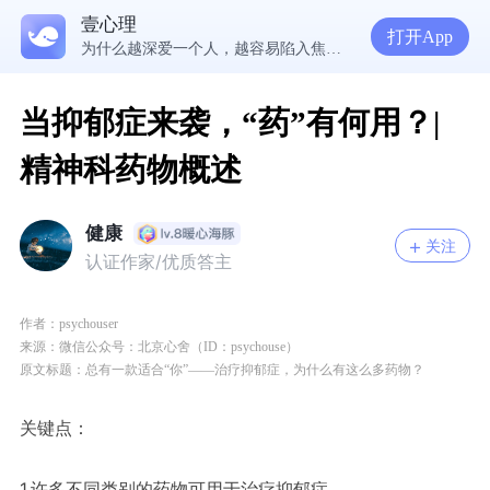
壹心理
5300万人在这里获得专业心理帮助
打开App
为什么越深爱一个人，越容易陷入焦虑痛苦？| 咨询师回答精选
准高三，女，学习焦虑，感觉好抑郁，很空虚，怎么办？
渴望爱却总是受伤，学会把爱意还给自己
当抑郁症来袭，“药”有何用？|
精神科药物概述
健康
关注
认证作家/优质答主
作者：
psychouser
来源：微信公众号：北京心舍（ID：psychouse）
原文标题：
总有一款适合“你”——治疗抑郁症，为什么有这么多药物？
关键点：
1.
许多不同类别的药物可用于治疗抑郁症。