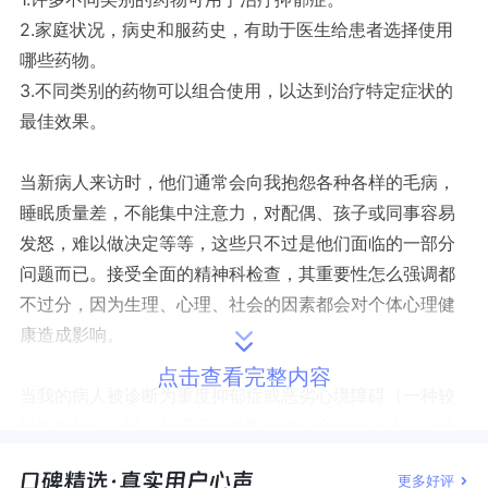
2.家庭状况，病史和服药史，有助于医生给患者选择使用
哪些药物。
3.不同类别的药物可以组合使用，以达到治疗特定症状的
最佳效果。
当新病人来访时，他们通常会向我抱怨各种各样的毛病，
睡眠质量差，不能集中注意力，对配偶、孩子或同事容易
发怒，难以做决定等等，这些只不过是他们面临的一部分
问题而已。接受全面的精神科检查，其重要性怎么强调都
不过分，因为生理、心理、社会的因素都会对个体心理健
康造成影响。
点击查看完整内容
当我的病人被诊断为重度抑郁症或恶劣心境障碍（一种较
轻的抑郁症）时，我通常会推荐一种综合治疗方法——结
合心理治疗、精神药理学和身心康复技术，如冥想、瑜伽
更多好评
或太极。然而，这个过程往往需要药物来启动。虽然身体