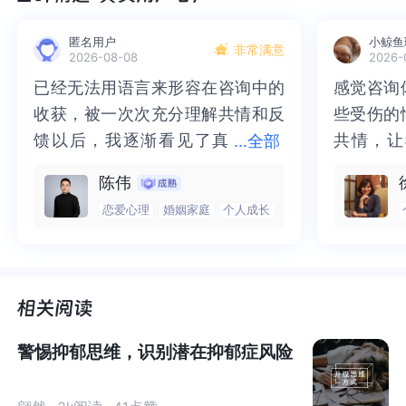
锻炼，吃得好，遵守良好的睡眠和卫生习惯，对调节情绪
匿名用户
小鲸鱼
来说很重要，但嗜睡、感到绝望和缺乏注意力等抑郁症的
非常满意
2026-08-08
2026-
症状往会阻止一个人追求健康的生活方式。只有当药物开
已经无法用语言来形容在咨询中的
已经无法用语言来形容在咨询中的
感觉咨询
感觉咨询
始驱散抑郁症的乌云时，患者才有愿望、精力和决心将健
收获，被一次次充分理解共情和反
收获，被一次次充分理解共情和反
些受伤的
些受伤的
康的作息纳入日常生活，接下来的心理治疗才能起到充分
馈以后，我逐渐看见了真
馈以后，我逐渐看见了真实的那
共情，让
共情，让
...
全部
的效果。
实的那个“自己”，所有的混沌逐渐
个“自己”，所有的混沌逐渐清晰，
抱住了。
咨询完我
陈伟
清晰，也慢慢找回了内在的力量。
也慢慢找回了内在的力量。虽然不
一部分未
处理的情
消除对抑郁症药物的误解
恋爱心理
婚姻家庭
个人成长
虽然不知道还要有多久的路要走，
知道还要有多久的路要走，但我很
而且当咨
询师准确
但我很明确的有了方向。“好的咨询
明确的有了方向。“好的咨询师，本
绪，我感
觉当时那
许多新患者对精神科药物知之甚少，并且经常抵制服用，
师，本身就具有疗愈性”，在陈老师
身就具有疗愈性”，在陈老师这里，
被看到了
了，做完
即使他们已经与抑郁症斗争了很长的一段时间，他们的工
这里，让我真切的感受到了🙏❤️
让我真切的感受到了🙏❤️
觉轻快了
了很多，
作、婚姻和友谊都处于危险之中。他们害怕抗抑郁药会把
谢咨询师
师姐姐！
自己变成“僵尸”，害怕自己离不开它们；或者认为自己应该
警惕抑郁思维，识别潜在抑郁症风险
用意志力来克服自身问题，不能依靠药物的帮助。
我们很幸运，时至今日，针对抑郁症，能有大量可供选择