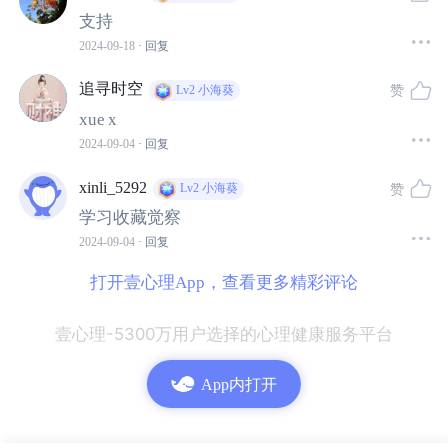
支持
自的作用，以及它们如何以及为什么需要组合以获得最大
2024-09-18
· 回复
的治疗效果，是很有帮助的。
追寻时空
赞
Lv2
小海葵
1.抗抑郁药
xue x
2024-09-04
· 回复
这些药物通常作为主要药物，根据需要可添加其他类别的
xinli_5292
赞
Lv2
小海葵
药物。每种类型的抗抑郁药都会增加大脑中特定化学物质
学习收藏觉察
的水平：
2024-09-04
· 回复
选择性5-羟色胺再摄取抑制剂（SSRIs）增加神经元间隙中
打开壹心理App，查看更多精彩评论
的5-羟色胺水平。这些药物包括百忧解（氟西汀）、西酞
壹心理-5300万用户选择的心理健康服务平台
普兰（西酞普兰）、依地普仑（艾司西酞普兰）、帕罗西
汀（帕罗西汀）、左洛复（舍曲林）和氟伏沙星（氟西
App内打开
汀）。它们适用于重度抑郁症，并且根据剂量，还适用于
经前焦虑障碍（PMDD）、广泛性焦虑障碍（GAD）、惊
恐障碍（PD）、社交焦虑障碍（SAD）、强迫症（OC