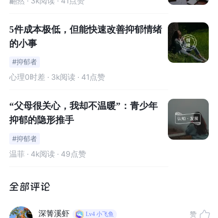
翩然
· 3k阅读 · 41点赞
的治疗药物。没有一种处方适合所有的抑郁症患者，也没
有人能保证你一次就找到合适的药。在找到最佳治疗方法
5件成本极低，但能快速改善抑郁情绪
之前，总是需要进行一些试验，走一些弯路。
的小事
#抑郁者
我不能告诉你什么是最好的精神类药物。这需要你和你的
心理0时差
· 3k阅读 · 41点赞
医生共同决定。抑郁症可以通过多种方式表现出来——身
体上（通过影响你的睡眠和饮食习惯来影响你的身体），
“父母很关心，我却不温暖”：青少年
认知上（导致难以做出决定或难以停止消极的想法）和情
抑郁的隐形推手
感上（导致愤怒或毫无缘由的情绪波动）。抑郁症的最佳
治疗药物应该是有的放矢的。关于抑郁症药物治疗的好消
#抑郁者
息是，这些药物可以有效缓解你的症状。
温菲
· 4k阅读 · 49点赞
以下是七类精神科药物的概述，这些药物经常用于治疗抑
郁症、焦虑症和注意力缺陷障碍（attention deficit disor
der, ADD）。不同类别的药物一起使用并不罕见。并不是
深箐溪虾
赞
Lv4
小飞鱼
每一类药物都可以组合使用，但了解它们的类别，它们各