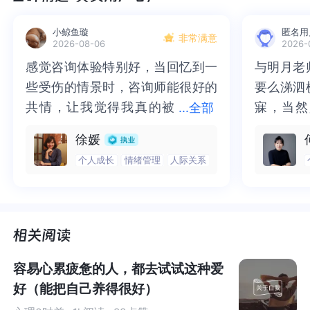
家务活动虽然看似简单，也需策略和计划。做家务并非仅
小鲸鱼璇
匿名用
非常满意
2026-08-06
2026-
仅是一项孤立的劳作，而是一个涵盖了多种任务的综合性
感觉咨询体验特别好，当回忆到一
感觉咨询体验特别好，当回忆到一
与明月老
与明月老
活动，需要我们调动各种技能和体力去参与其中。如何安
些受伤的情景时，咨询师能很好的
些受伤的情景时，咨询师能很好的
要么涕泗
要么涕泗
排家务时间，或有效利用空间储物，这些挑战能触发你的
共情，让我觉得我真的被
共情，让我觉得我真的被抱住了。
寐，当然
寐，当然
...
全部
创造力与解决问题的能力。
抱住了。咨询完我会感觉，内心有
咨询完我会感觉，内心有一部分未
二十多年
的抑塞之
徐媛
一部分未处理的情绪被注意到了，
处理的情绪被注意到了，而且当咨
来，觉得
不必再踽
研究表明，从事不要求高度专注的活动可以让思维自由发
个人成长
情绪管理
人际关系
而且当咨询师准确说出我当时的情
询师准确说出我当时的情绪，我感
再困于桎
梏，更不
散。这让你的思维得到休息，并能以新的视角审视老问
绪，我感觉当时那个弱小的小女孩
觉当时那个弱小的小女孩被看到
积，靡有
孑遗。“
题。实际上，这类活动比高度专注的任务或仅仅是休息，
被看到了，做完咨询，确实内心感
了，做完咨询，确实内心感觉轻快
云起时”
时”，此
更能激发创造性思维。
觉轻快了很多，感觉轻松了。很感
了很多，感觉轻松了。很感谢咨询
前行。
行。
2. 家务活与降低痴呆风险相关
谢咨询师姐姐！
师姐姐！
容易心累疲惫的人，都去试试这种爱
研究人员分析了英国生物银行的海量健康数据，涵盖平均
好（能把自己养得很好）
年龄56.5岁的约500,000名参与者，平均跟踪10.7年。