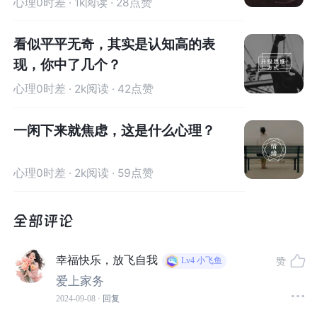
心理0时差
· 1k阅读 · 28点赞
结果显示，定期参与运动、家务和日常亲友访问的人，相
看似平平无奇，其实是认知高的表
比不常参与的人，痴呆风险分别降低了35%、21%和1
现，你中了几个？
5%。尽管这些相关性并不意味着因果关系，但它们确实显
心理0时差
· 2k阅读 · 42点赞
示了简单生活习惯的改变，可以在健康上产生显著影响。
一闲下来就焦虑，这是什么心理？
3.
家务活是健康的“微型运动”
所谓“微型运动”，即短时间的身体活动，如站立、短暂散步
心理0时差
· 2k阅读 · 59点赞
或做家务，如清扫厨房。
家务活动，正是一种不容小视的“微型运动”。根据中国居民
膳食指南提供的《常见身体活动强度和能量消耗表》，许
幸福快乐，放飞自我
赞
Lv4
小飞鱼
多看似轻松的家务活动都被归类为有强度的运动范畴。例
爱上家务
如，手洗衣服和扫地等，这些在日常生活中看似简单的动
2024-09-08
· 回复
作，实际上需要身体消耗一定的能量，并且达到了一定的