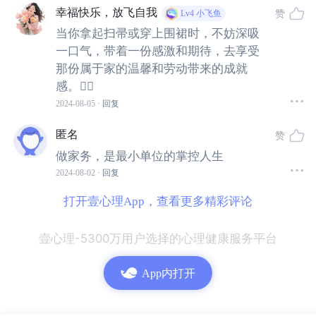
幸福快乐，放飞自我
运动强度。
赞
Lv4
小飞鱼
当你拿起扫帚或穿上围裙时，不妨深吸
一口气，带着一份感激和期待，去享受
以体重56公斤的女性为例，如果她进行30分钟的手洗衣服
那份属于家的温馨和劳动带来的成就
活动，大约会消耗90千卡的能量；而进行拖地或扫地，同
感。👍🏻
样的时间大约会消耗98千卡的能量。这些都属于中等强度
2024-08-05
· 回复
的活动，能够有效地促进身体健康。
匿名
赞
这些活动能够促进新陈代谢、增强心肺功能，有助于维持
做家务，是最小单位的掌控人生
健康的体重。同时，身体活动还能释放
内啡肽
等荷尔蒙，
2024-08-02
· 回复
有助于提升心情、减轻抑郁和焦虑。此外，已有研究证
打开壹心理App，查看更多精彩评论
明，身体活动还能改善记忆、提高协调性、稳定情绪，降
低多种疾病的风险，甚至延长寿命。
壹心理-5300万用户选择的心理健康服务平台
4. 完成家务活提升动力
App内打开
家务活需要耐心和毅力，尤其是面对繁琐或困难任务时。