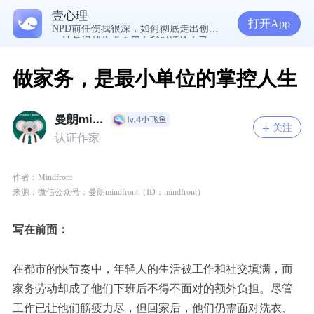
生理早已成年，心理还没有断奶：如何完成和母亲的“心理解绑”？
壹心理
NPD前任伤我很深，如何彻底走出创伤？
打开App
一被忽视就焦虑？用自我对话给自己安全感
做家务，是最小单位的掌控人生
曼朗mi...
关注
认证作家
作者：
Mindfront
来源：微信公众号：曼朗m
indfront（ID：m
indfront
）
写在前面：
在都市的快节奏中，年轻人的生活被工作和社交填满，而
家务劳动却成了他们下班后不得不面对的额外负担。尽管
工作已让他们筋疲力尽，但回家后，他们仍需面对洗衣、