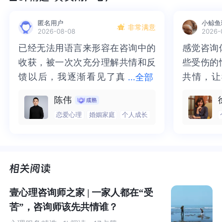
什么是健康食品强迫症？
匿名用户
小鲸鱼
非常满意
健康食品强迫症（orthorexia nervosa，简称ON）
是由
2026-08-08
2026-
美国职业医学专家Steven Bratman在1997年首次提出的概
已经无法用语言来形容在咨询中的
已经无法用语言来形容在咨询中的
感觉咨询
感觉咨询
念[1]，指人们因
过度追求健康饮食而表现出极端的饮食失
收获，被一次次充分理解共情和反
收获，被一次次充分理解共情和反
些受伤的
些受伤的
调
，为了“吃得健康”而过分关注食物营养成分和严格控制饮
馈以后，我逐渐看见了真
馈以后，我逐渐看见了真实的那
共情，让
共情，让
...
全部
食种类，以至于影响身体健康和日常生活。
实的那个“自己”，所有的混沌逐渐
个“自己”，所有的混沌逐渐清晰，
抱住了。
咨询完我
陈伟
清晰，也慢慢找回了内在的力量。
也慢慢找回了内在的力量。虽然不
一部分未
处理的情
恋爱心理
婚姻家庭
个人成长
虽然不知道还要有多久的路要走，
知道还要有多久的路要走，但我很
而且当咨
询师准确
但我很明确的有了方向。“好的咨询
明确的有了方向。“好的咨询师，本
绪，我感
觉当时那
师，本身就具有疗愈性”，在陈老师
身就具有疗愈性”，在陈老师这里，
被看到了
了，做完
这里，让我真切的感受到了🙏❤️
让我真切的感受到了🙏❤️
觉轻快了
了很多，
谢咨询师
师姐姐！
壹心理咨询师之家 | 一家人都在“受
苦”，咨询师该先共情谁？