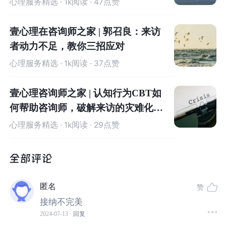
心理服务精选
· 1k阅读 · 47点赞
壹心理在咨询师之家 | 郭召良：来访
者动力不足，教你三招应对
心理服务精选
· 1k阅读 · 37点赞
壹心理咨询师之家 | 认知行为CBT如
何帮助咨询师，破解来访的灾难化思
维
心理服务精选
· 1k阅读 · 29点赞
(图源网络，侵删)
虽然目前健康食品强迫症尚未被《精神疾病诊断与统计手
匿名
赞
册（DSM)》列为正式的精神疾病，但它确实描述了一种新
接纳不完美
兴的令人不安的行为和思维方式。
2024-07-13
· 回复