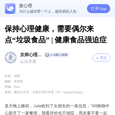
壹心理
5300万人在这里获得专业心理帮助
打开App
为什么越深爱一个人，越容易陷入焦虑痛苦？| 咨询师回答精选
准高三，女，学习焦虑，感觉好抑郁，很空虚，怎么办？
渴望爱却总是受伤，学会把爱意还给自己
保持心理健康，需要偶尔来
点“垃圾食品” | 健康食品强迫症
京师心理...
关注
认证作家
作者：
浣熊
编辑：
草芽君
美编
：Zene
来源：微信公众号：京师心理大学堂（ID：bnupsychology）
某天晚上睡前，Jule收到了女朋友的一条信息：“XX购物中
心新开了一家餐馆，我看评价也不错哎，周末要不要一起