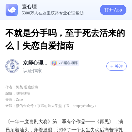
壹心理
打开App
5300万人在这里获得专业心理帮助
生理早已成年，心理还没有断奶：如何完成和母亲的“心理解绑”？
NPD前任伤我很深，如何彻底走出创伤？
一被忽视就焦虑？用自我对话给自己安全感
不就是分手吗，至于死去活来的
么丨失恋自爱指南
京师心理...
关注
认证作家
作者：
阿某 硬糖酸梅
编辑：
咕噜咕噜
美编
：
Zene
来源：微信公众号：京师心理大学堂（ID：bnupsychology）
《一年一度喜剧大赛》第二季有个作品——《再见》，演
员顶着油头，穿着邋遢，演绎了一个女生失恋后痛苦挣扎