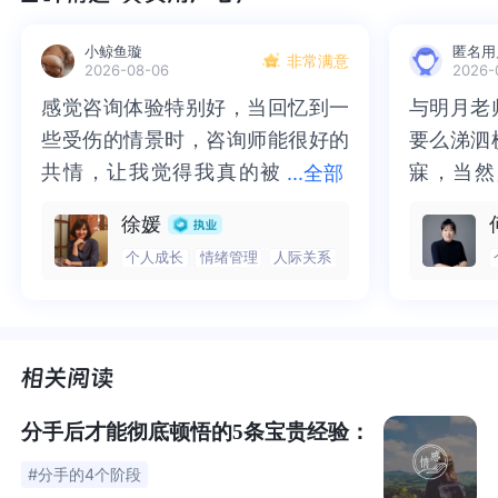
没有回头。
小鲸鱼璇
匿名用
非常满意
2026-08-06
2026-
在我估摸着走出了他的视线之后，哭成了一条狗。
感觉咨询体验特别好，当回忆到一
感觉咨询体验特别好，当回忆到一
与明月老
与明月老
边走着，我打开了我们记录情侣日常的小程序，解除了
些受伤的情景时，咨询师能很好的
些受伤的情景时，咨询师能很好的
要么涕泗
要么涕泗
情侣关系、迅速换掉了我们的情侣头像……
共情，让我觉得我真的被
共情，让我觉得我真的被抱住了。
寐，当然
寐，当然
...
全部
抱住了。咨询完我会感觉，内心有
咨询完我会感觉，内心有一部分未
二十多年
的抑塞之
刚分手那段时间，精神状态很不稳定。
徐媛
一部分未处理的情绪被注意到了，
处理的情绪被注意到了，而且当咨
来，觉得
不必再踽
个人成长
情绪管理
人际关系
而且当咨询师准确说出我当时的情
询师准确说出我当时的情绪，我感
再困于桎
梏，更不
就像《再见》里演的，一会儿哭，一会儿笑，一会儿装体
绪，我感觉当时那个弱小的小女孩
觉当时那个弱小的小女孩被看到
积，靡有
孑遗。“
面，一会儿脚步踉跄。
被看到了，做完咨询，确实内心感
了，做完咨询，确实内心感觉轻快
云起时”
时”，此
觉轻快了很多，感觉轻松了。很感
了很多，感觉轻松了。很感谢咨询
前行。
行。
不得不说，演员真是演活了失恋人的状态。
谢咨询师姐姐！
师姐姐！
01
分手后才能彻底顿悟的5条宝贵经验：
分手后，我过的很不好...
#分手的4个阶段