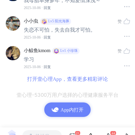
我母胎单身多年，不知爱情深浅～
2025-10-06
· 回复
/
/
失恋让我们失去自我
小小虫
赞
Lv5
阳光海豚
当我们处于一段恋爱关系中时，我们的自我认同会受到恋
失恋不可怕，失去自我才可怕。
人的极大影响。恋人就像一面镜子，我们从中看到了自
2025-10-06
· 回复
己，也在重新认识和定义自己[3]。
小鲸鱼kmom
赞
Lv1
小珍珠
学习
此外，由于恋爱中的两个人关系十分亲密，我们的一言一
2025-10-06
· 回复
行都会受到恋人的影响，这使得我们和恋人之间的区别变
得不再清晰，
恋人逐渐被视为了“自我”的一部分
[4]。
打开壹心理App，查看更多精彩评论
因此，失恋就好像失去了部分自我，让我们的“自我”产生了
壹心理-5300万用户选择的心理健康服务平台
崩塌。
App内打开
我们很难想象没有对方的生活我们一个人该怎么过，也会
怀疑没有了对方的自己究竟是一个怎样的人。这种自我定
21
44