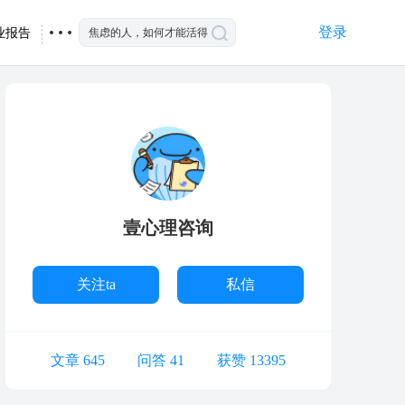
登录
业报告
壹心理咨询
关注ta
私信
文章 645
问答 41
获赞 13395