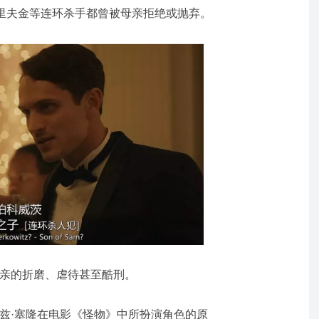
·里夫金等连环杀手都曾被母亲拒绝或抛弃。
母亲的折磨、虐待甚至酷刑。
兹·塞隆在电影《怪物》中所扮演角色的原