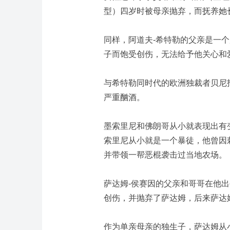
型）四岁时被母亲抛弃，而抚养她
同样，阿道夫-希特勒的父亲是一
子而饱受创伤，无法给予他关心和
与希特勒同时代的欧洲独裁者贝尼
严重酗酒。
墨索里尼和佛朗哥从小就表现出有
索里尼从小就是一个暴徒，他曾因
并带领一帮恶棍袭击过当地农场。
萨达姆-侯赛因的父亲和哥哥在他
创伤，并抛弃了萨达姆，后来萨达
作为单亲母亲的独生子，萨达姆从