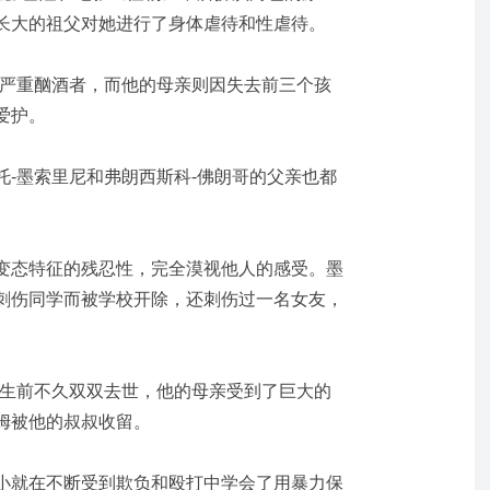
长大的祖父对她进行了身体虐待和性虐待。
个严重酗酒者，而他的母亲则因失去前三个孩
爱护。
托-墨索里尼和弗朗西斯科-佛朗哥的父亲也都
变态特征的残忍性，完全漠视他人的感受。墨
刺伤同学而被学校开除，还刺伤过一名女友，
出生前不久双双去世，他的母亲受到了巨大的
姆被他的叔叔收留。
小就在不断受到欺负和殴打中学会了用暴力保