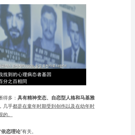
晰得多：
具有精神变态、自恋型人格和马基雅
，几乎
都是在童年时期受到创伤以及在幼年时
现的。
“
依恋理论
”有关。