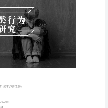
37) 老李师傅(226)
q.com
er）