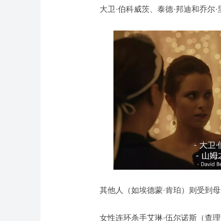
大卫·伯科威茨、泰德·邦迪和乔尔
其他人（如埃德蒙·肯珀）则受到
女性连环杀手艾琳·伍尔诺斯（查理