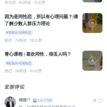
高浩容
· 6k阅读 · 31点赞
此外，
双性恋群体还可能面临来自同性恋和跨性别群体的
因为是同性恋，所以有心理问题？|请
歧视。
了解少数人群压力理论
有些同性恋或跨性别个体也对双性恋持有偏见，将其视为
#性取向与同性恋
不真实、不可靠或者不忠诚的
。
婚恋
· 7k阅读 · 38点赞
这种内部的歧视加剧了双性恋群体面临的压力和心理困
青心课程 | 喜欢同性，很丢人吗？
扰。
#性取向与同性恋
02
婚恋
· 5k阅读 · 42点赞
内生双性消极情绪
内生双性消极情绪是指双性恋群体内部产生的负面情绪和
嗯嗯77
自我否定。
赞
Lv4
小飞鱼