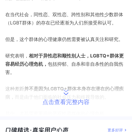
在当代社会，同性恋、双性恋、跨性别和其他性少数群体
（LGBT群体）的存在已经逐渐为人们所接受和认可。
但是，这个群体的心理健康仍然需要被认真关注和研究。
研究表明，
相对于异性恋和顺性别人士，
LGBTQ+群体更
容易经历心理危机，
包括抑郁、自杀和非自杀性的自我伤
害。
这种差距
并不是因为LGBTQ+群体本身存在潜在的心理疾
病，
而是由于他们面临的社会压力和歧视导致的。
点击查看完整内容
其中，尤其需要重视的是双性恋群体的心理危机。
01
更多好评