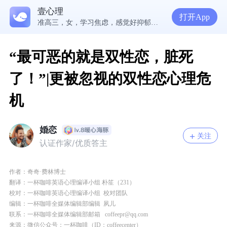
5300万人在这里获得专业心理帮助
壹心理
为什么越深爱一个人，越容易陷入焦虑痛苦？| 咨询师回答精选
打开App
准高三，女，学习焦虑，感觉好抑郁，很空虚，怎么办？
渴望爱却总是受伤，学会把爱意还给自己
“最可恶的就是双性恋，脏死
了！”|更被忽视的双性恋心理危
机
婚恋
关注
认证作家/优质答主
作者：
奇奇·费林博士
翻译：
一杯咖啡英语心理编
译小组
朴笙（231）
校对：一杯咖啡英语心理编译小组
校对团队
编辑：
一杯咖啡全媒体编辑部编辑
夙儿
联系：一杯咖啡全媒体编辑部邮箱 coffeepr@qq.com
来源：微信公众号：一杯咖啡（ID：coffeecenter）