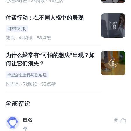
心理0时差
· 2k阅读 · 46点赞
总是害怕自己会在行驶过程中掉出车外，于是不停地检查
付诸行动：在不同人格中的表现
车门是否关好；
总是觉得自己的手很脏，于是2个小时里一直反复洗手；
#防御机制
总是担心家人收到伤害，于是不停地向家人打电话确认对
健康
· 4k阅读 · 58点赞
方是否安全；
……
为什么经常有“可怕的想法”出现？如
何让它们消失？
像这样反复出现的强迫思维和行为是强迫症的典型表现。
#强迫性重复与强迫症
强迫思维是指
不断出现在脑海中的、无法摆脱的想法或冲
侯吉亮
· 7k阅读 · 53点赞
动
。它们通常是令人不安、恐惧、厌恶的，如对污染的恐
惧、担心自己会伤害他人等。而强迫行为则是为了减轻这
些强迫思维带来的焦虑和不安而采取的行动，如反复洗
手、检查物品排列是否整齐等。
匿名
赞
🌹