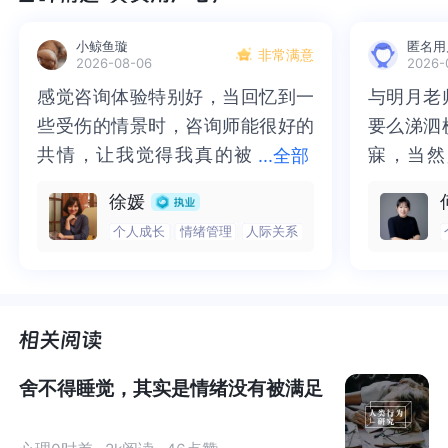
他们的本意，而是仿佛有一个“指挥官”在幕后操纵着他
小鲸鱼璇
匿名用
们。
非常满意
2026-08-06
2026-
感觉咨询体验特别好，当回忆到一
感觉咨询体验特别好，当回忆到一
与明月老
与明月老
现在请想象一下，你即将被
“操纵”
着度过这样的一天：早
些受伤的情景时，咨询师能很好的
些受伤的情景时，咨询师能很好的
要么涕泗
要么涕泗
上起床后，你要做的第一件事是按照从左到右、从上到下
共情，让我觉得我真的被
共情，让我觉得我真的被抱住了。
寐，当然
寐，当然
...
全部
的顺序，把家里的每一个物品都检查一遍，确保它们都在
抱住了。咨询完我会感觉，内心有
咨询完我会感觉，内心有一部分未
二十多年
的抑塞之
正确的位置上。然后，你需要花费近一个小时的时间反复
徐媛
一部分未处理的情绪被注意到了，
处理的情绪被注意到了，而且当咨
来，觉得
不必再踽
清洗双手，直到皮肤都变得通红。出门前，你更是要反复
个人成长
情绪管理
人际关系
而且当咨询师准确说出我当时的情
询师准确说出我当时的情绪，我感
再困于桎
梏，更不
确认手机、钱包、钥匙是否带齐，门锁是否关好……
绪，我感觉当时那个弱小的小女孩
觉当时那个弱小的小女孩被看到
积，靡有
孑遗。“
被看到了，做完咨询，确实内心感
了，做完咨询，确实内心感觉轻快
云起时”
时”，此
你可能会觉得这样的生活实在难以想象，但事实上，这就
觉轻快了很多，感觉轻松了。很感
了很多，感觉轻松了。很感谢咨询
前行。
行。
是强迫症患者每天都在经历的痛苦的一切。
谢咨询师姐姐！
师姐姐！
01
舍不得睡觉，其实是情绪没有被满足
强迫思维和强迫行为