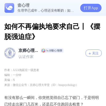
壹心理
5300万人在这里获得专业心理帮助
打开App
生理早已成年，心理还没有断奶：如何完成和母亲的“心理解绑”？
NPD前任伤我很深，如何彻底走出创伤？
一被忽视就焦虑？用自我对话给自己安全感
如何不再偏执地要求自己丨《摆
脱强迫症》
京师心理...
关注
认证作家
作者：AAA拖延症一级患者
编辑
：
一分钟
美编
：
N
来源：微信公众号：京师心理大学堂（ID：bnupsychology）
有没有那么一瞬间，你突然觉得自己忘了锁门，于是明明
已经走出家门几百米，还是忍不住跑回去检查？