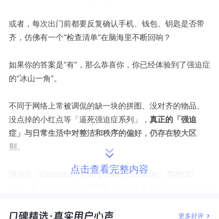
或者，每次出门前都要反复确认手机、钱包、钥匙是否带
齐，仿佛有一个“检查清单”在脑海里不断回响？
如果你的答案是“有”，那么恭喜你，你已经体验到了强迫症
的“冰山一角”。
不同于网络上常被调侃的缺一块的拼图、没对齐的物品、
没点掉的小红点等「逼死强迫症系列」，
真正的「强迫
症」与日常生活中对整洁和秩序的偏好，仍存在较大区
别。
点击查看完整内容
强迫症（Obsessive-Compulsive Disorder，简称OC
D），是一种常见的心理障碍。强迫症患者会反复出现一些
强迫性的想法或行为，比如不停地洗手、反复检查门窗、
按照特定的顺序排列物品等，
这些想法和行为并不是出于
更多好评