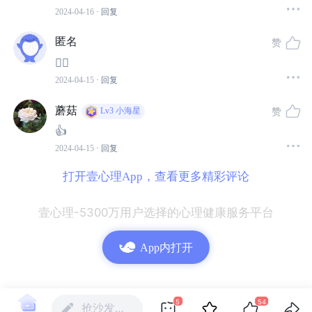
焦虑
，则是强迫症背后的驱动力。
2024-04-16
· 回复
匿名
对于强迫症患者而言，焦虑和不安是持续存在的心理状
赞
态。这种焦虑并非源于具体的事物或情境，而是一种持续
👍🏻
2024-04-15
· 回复
的、无法摆脱的情绪体验。为了应对这种焦虑，患者会采
取强迫思维和行为作为应对策略，试图避免潜在的灾难性
蘑菇
赞
Lv3
小海星
后果。
👍
2024-04-15
· 回复
然而，强迫行为虽然可以暂时缓解焦虑，但长期来看，它
打开壹心理App，查看更多精彩评论
们往往会加剧症状，影响患者的日常生活。
壹心理-5300万用户选择的心理健康服务平台
对一个反复清洁的强迫症患者而言，2个小时的洗手不仅仅
是一遍又一遍地洗手，而是地狱。每次重复洗手的过程都
App内打开
伴随着越来越多的挫败感和焦虑：为什么我不能停下来？
为什么我明知道自己的手是干净的，但就是无法承认它们
是干净的？我到底还要洗多久？
5
54
抢沙发…