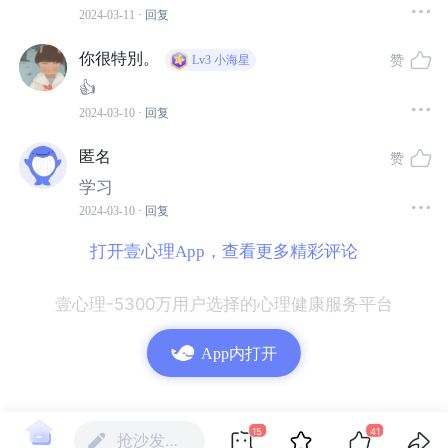
2024-03-11
· 回复
真切地呈现在我们眼前？
你很特別。
赞
Lv3
小海星
👍
电子恋爱何以导致戒断反应：
2024-03-10
· 回复
沉浸关系中的准社会交往
匿名
赞
学习
2017年，叠纸公司研制的《恋与制作人》横空出世，引爆
2024-03-10
· 回复
了国内的乙女游戏市场，国产乙女游戏进入百花齐放的时
期，但同质化问题也逐渐显现。“精致立绘、著名CV配音
打开壹心理App，查看更多精彩评论
及弱游戏性”成了国产乙游的三板斧，玩家被提高的心里阈
壹心理-5300万用户选择的心理健康服务平台
值始终无法得到满足，更精致的画面、更高的自由度、更
强的代入感、更好地满足情感需要成为突破市场上限的重
App内打开
要要素。
乙女游戏中，玩家扮演的角色总是设定为女性主角，亦
15
41
抢沙发…
即“我”，这样的设置使得玩家可以身临其境地进入游戏