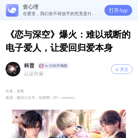
壹心理
5300万人在这里获得专业心理帮助
打开App
在爱里，我们舍不得放手的究竟是什么？ | 咨询师回答精选
经历失败反而哭不出来，我是解离了吗？
想分清客套和真心，先思考对方的身份动机
《恋与深空》爆火：难以戒断的
电子爱人，让爱回归爱本身
科普
关注
认证作家
作者：
某熊
来源：微信公众号：
知著网（ID：covricuc）