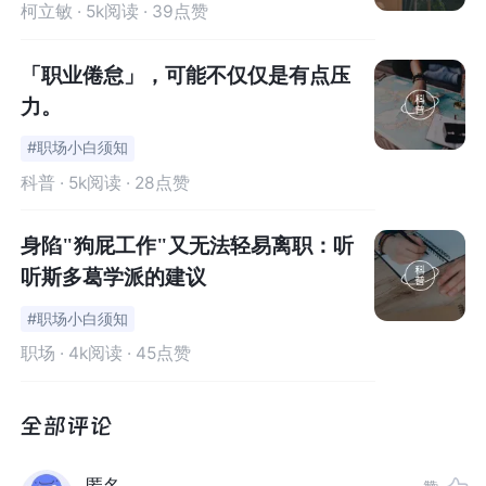
柯立敏
· 5k阅读 · 39点赞
「职业倦怠」，可能不仅仅是有点压
01
力。
上班的痛，我们都懂
#职场小白须知
科普
· 5k阅读 · 28点赞
回到办公室的你，电脑上的字越看越模糊，一听领导讲话
就怒气值拉满，身体时而疲乏无力时而紧张，还可能出现
身陷"狗屁工作"又无法轻易离职：听
失眠、记忆力减退等症状。
听斯多葛学派的建议
如果这些症状你都有，那么很可能是患上了假期综合
症
（p
#职场小白须知
ost-holiday syndrome）
。从心理学角度来讲，假期综合
职场
· 4k阅读 · 45点赞
症实际上并不是指某种具体的疾病，而是“身体不舒服”的一
种状态。
为什么假期结束后会有这种感觉呢？
匿名