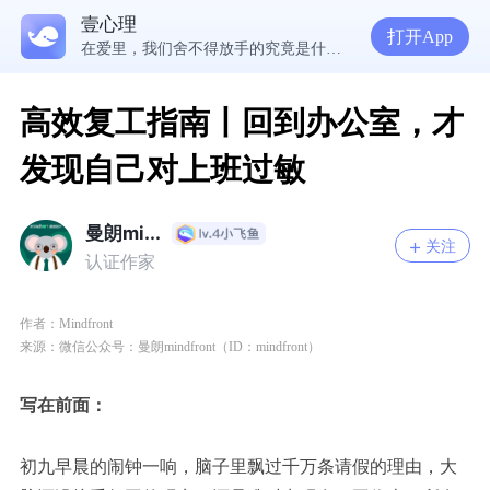
壹心理
5300万人在这里获得专业心理帮助
打开App
在爱里，我们舍不得放手的究竟是什么？ | 咨询师回答精选
经历失败反而哭不出来，我是解离了吗？
想分清客套和真心，先思考对方的身份动机
高效复工指南丨回到办公室，才
发现自己对上班过敏
曼朗mi...
关注
认证作家
作者：
Mindfront
来源：微信公众号：曼朗m
indfront（ID：m
indfront
）
写在前面：
初九早晨的闹钟一响，脑子里飘过千万条请假的理由，
大