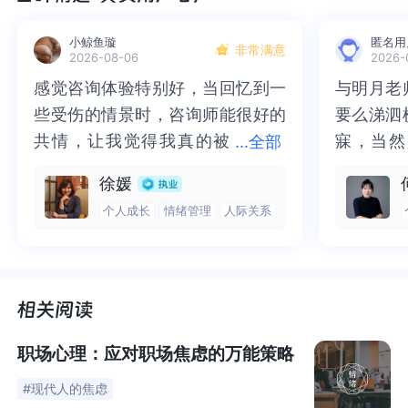
小鲸鱼璇
匿名用
非常满意
2026-08-06
2026-
感觉咨询体验特别好，当回忆到一
感觉咨询体验特别好，当回忆到一
与明月老
与明月老
些受伤的情景时，咨询师能很好的
些受伤的情景时，咨询师能很好的
要么涕泗
要么涕泗
共情，让我觉得我真的被
共情，让我觉得我真的被抱住了。
寐，当然
寐，当然
...
全部
抱住了。咨询完我会感觉，内心有
咨询完我会感觉，内心有一部分未
二十多年
的抑塞之
徐媛
一部分未处理的情绪被注意到了，
处理的情绪被注意到了，而且当咨
来，觉得
不必再踽
个人成长
情绪管理
人际关系
而且当咨询师准确说出我当时的情
询师准确说出我当时的情绪，我感
再困于桎
梏，更不
绪，我感觉当时那个弱小的小女孩
觉当时那个弱小的小女孩被看到
积，靡有
孑遗。“
被看到了，做完咨询，确实内心感
了，做完咨询，确实内心感觉轻快
云起时”
时”，此
觉轻快了很多，感觉轻松了。很感
了很多，感觉轻松了。很感谢咨询
前行。
行。
谢咨询师姐姐！
师姐姐！
职场心理：应对职场焦虑的万能策略
#现代人的焦虑