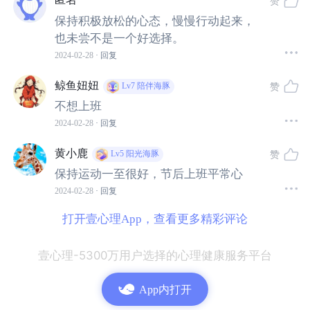
赞
保持积极放松的心态，慢慢行动起来，
毕竟假期和日常生活总是有所不同。从大年三十到开工前
也未尝不是一个好选择。
的这段时间里，大多数人都很松弛，
即使整个经历并不完
2024-02-28
· 回复
美。但往往会欢乐、愉悦或快乐多过紧张。
鲸鱼妞妞
赞
Lv7
陪伴海豚
假期结束的那刻，仿佛突然之间一切都结束了。假期所带
不想上班
来兴奋的感觉、充实的活动和与他人的社交都消失了。那
2024-02-28
· 回复
些让人期待的时刻，都已成为过去。
黄小鹿
赞
Lv5
阳光海豚
保持运动一至很好，节后上班平常心
好不容易在假期里喘口气，才几天就又要回到忙碌的工作
2024-02-28
· 回复
当中，没有办法立刻适应好“紧张-放松-紧张”的节律变化，
打开壹心理App，查看更多精彩评论
就不免出现身心失调的情况。
壹心理-5300万用户选择的心理健康服务平台
不论经历了多少个假期，到它结束时还是万分痛苦。
很多
人都会经历节后情绪低落，但大家都不太愿意谈论这个话
App内打开
题，社交压力也倾向于让每个人在他人面前表现出“积极的