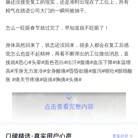
脑还没接受复工的现实，还是准时出现在了工位上
，所有
精气在踏进公司大门的一瞬间被抽干。
怎么一眨眼春节就过完了，早知道就不眨眼了！
身体虽然回来了，状态还没回来，很多人都会在复工后感
觉怎么也提不起精神，再看不断弹出的工位微信消息，直
接就#恶心#头晕#面色苍白#出汗#腹痛#血压下降#体温增
高#浑身无力发冷#全身酸痛#昏昏欲睡#腹泻#呕吐#眼睛酸
胀 #痛关节疼痛#咳痰#胸痛#头痛#
点击查看完整内容
更多好评