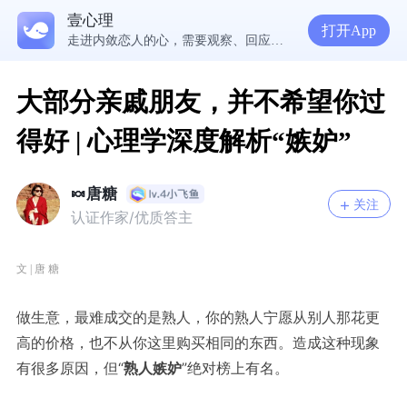
读懂防御机制，才能看见自己内心的真实需求
壹心理
疾病焦虑+药物依赖，频繁换药丧失康复信心，怎么办？
打开App
走进内敛恋人的心，需要观察、回应和拥抱
大部分亲戚朋友，并不希望你过
得好 | 心理学深度解析“嫉妒”
🍬唐糖
关注
认证作家/优质答主
文 | 唐 糖
做生意，最难成交的是熟人
，你的熟人宁愿从别人那花更
高的价格，也不从你这里购买相同的东西。造成这种现象
有很多原因，但“
熟人嫉妒
”绝对榜上有名。