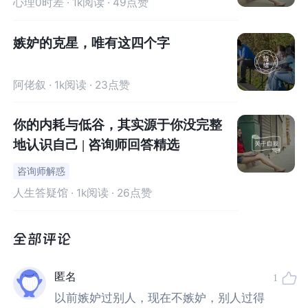
心理0时差
· 1k阅读 · 49点赞
嫉妒的克星，唯有这四个字
01
阿佬叙
· 1k阅读 · 23点赞
嫉妒：
你的内耗与低谷，其实源于你没完整
刻在DNA里的律动，
地认识自己 | 咨询师回答精选
一种复杂的情绪综合体
咨询师解惑
人生答疑馆
· 1k阅读 · 26点赞
有一个寓言：
天使来到一对农夫家中，说会满足他们3个愿望，但条件
是无论他们许什么愿望，邻居都会得到双倍。
匿名
1
农夫二人开心极了，他们许下了第一个愿望：明天楚门
以前嫉妒过别人，现在不嫉妒，别人过得