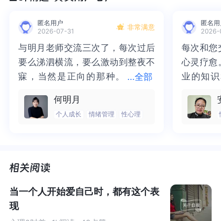
妒”这种人类古老而复杂的情感。
匿名用户
匿名用
非常满意
2026-07-31
2026-
＜本文导读＞
与明月老师交流三次了，每次过后
与明月老师交流三次了，每次过后
每次和您
每次和您
嫉妒：刻在DNA里的律动，一种复杂的情绪综合体
要么涕泗横流，要么激动到整夜不
要么涕泗横流，要么激动到整夜不
心灵疗愈
心灵疗愈
嫉妒的关键词1：比较&相关
嫉妒的关键词2：不公平&假设
寐，当然是正向的那种。
寐，当然是正向的那种。二十多年
业的知识
业的知识
...
全部
被嫉妒者：自我保护的6个方法
二十多年的抑塞之气一点点剥离开
的抑塞之气一点点剥离开来，觉得
为我点亮
前行的路
何明月
嫉妒者：摆脱嫉妒的反噬，找到自己的路
来，觉得不必再踽踽独行，也不必
不必再踽踽独行，也不必再困于桎
我喘不过
气的情绪
个人成长
情绪管理
性心理
再困于桎梏，更不必觉得这半生所
梏，更不必觉得这半生所积，靡有
逐渐释然
然。感谢
积，靡有孑遗。“行到水穷处，坐看
孑遗。“行到水穷处，坐看云起
光芒，也
也让我有
云起时”，此后大概不必再负着旧日
时”，此后大概不必再负着旧日前
气。真心
感谢您，
前行。
行。
好咨询师
师！
当一个人开始爱自己时，都有这个表
现