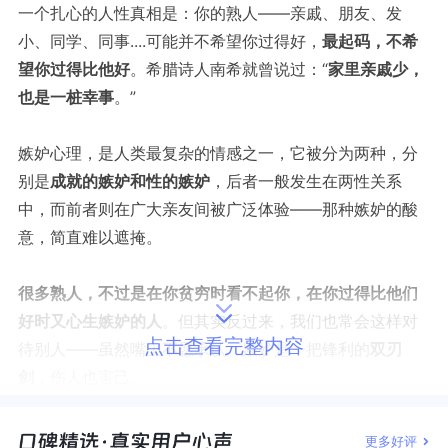
一个扎心的人性真相是：你的熟人——亲戚、朋友、发
小、同学、同事....可能并不希望你过得好，
最起码，不希
望你过得比他好
。希腊诗人南希就曾说过：“
家里亲戚少，
也是一桩幸事
。”
嫉妒心理，是人类最复杂的情感之一，它被分为两种，分
别是
成就的嫉妒和性的嫉妒
，后者一般发生在两性关系
中，而前者则在广大亲友间被广泛体验——那种嫉妒的酸
意，简直难以遮掩。
很多熟人，不过是在你贫穷时看不起你，在你过得比他们
好时又心生嫉妒的人
。但其实反过来，我们也常会这样对
点击查看完整内容
待别人——虽然嘴上不愿承认。嫉妒是一把锋利的
双刃
剑
，伤人也害己。
今天这篇文章，就从心理学的角度，从5个角度，认识“嫉
更多好评