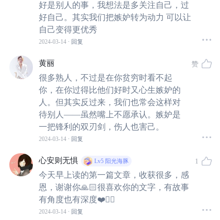
多一粮仓稻谷，这样明年就不用耕作了。
好是别人的事，我想法是多关注自己，过
好自己。其实我们把嫉妒转为动力 可以让
自己变得更优秀
第二天妇人一出门果然看到一堆粮食，兴奋地去买修粮
2024-03-14
· 回复
仓的材料时发现邻居家多了两堆，此时他内心有些不
悦。后来天使又来了，他们说第二个愿望是生个大胖小
黄丽
赞
子。果然十个月之后他们生了一个孩子，但是转眼一
很多熟人，不过是在你贫穷时看不起
看，邻居生了一对双胞胎。
你，在你过得比他们好时又心生嫉妒的
人。但其实反过来，我们也常会这样对
农夫一家心里彻底不平衡了，于是第三个愿望他们说要
待别人——虽然嘴上不愿承认。嫉妒是
一把锋利的双刃剑，伤人也害己。
天使砍掉一只手臂，这样邻居就会失去双手，再也无法
2024-03-14
· 回复
做任何事。
心安则无惧
1
Lv5
阳光海豚
天使流下眼泪，拒绝了他们，并说：“愚蠢的人啊！你何
今天早上读的第一篇文章，收获很多，感
必要伤害别人，把痛苦留给自己”。
恩，谢谢你🙏🏻很喜欢你的文字，有故事
有角度也有深度❤️👍🏻
嫉妒令人面目全非。但嫉妒他人，真正受损的却是自己。
2024-03-14
· 回复