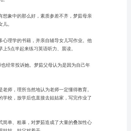
有想象中的那么好，素质参差不齐，梦茹母亲
女儿。
多心理学的书籍，并亲自辅导女儿写作业。他
早上5点半起来练习英语听力、晨读。
老师也经常投诉她。梦茹父母认为是因为自己年
是老师，理所当然地认为老师一定懂得教育。
的学校，放学后也直接去姑姑家，写完作业了
式简单、粗暴，对梦茹造成了大量的叠加性心
跟姑姑、姑父对着干。