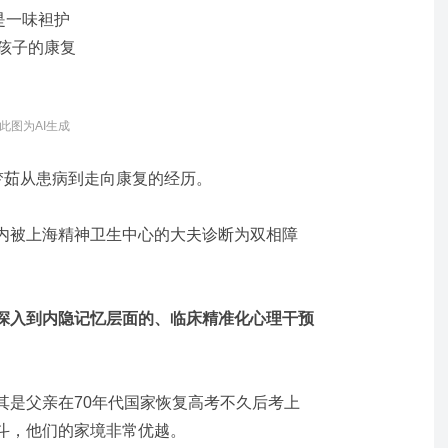
是一味袒护
孩子的康复
此图为AI生成
梦茹从患病到走向康复的经历。
内被上海精神卫生中心的大夫诊断为双相障
。
深入到内隐记忆层面的、临床精准化心理干预
。
其是父亲在70年代国家恢复高考不久后考上
斗，他们的家境非常优越。