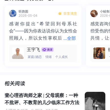
不懂，他们那个年代生活不容易，也没有这么多的医学、
听路圆
小鲸鱼
科学和心理学，他们年龄也在50以上，想要改变他们真的
非常满意
2026-05-04
2026-
不容易，按照科学说法，没有经历过心理学多年的学习是
感谢你提出“希望回到母系社
感谢你提出“希望回到母系社
感觉咨询
感觉咨询
不容易理解的，同时年龄超过40，学习能力就变慢了。
会”——因为你表达说你认为女性会
会”——因为你表达说你认为女性会
些受伤的
些受伤的
照顾人，所以女性掌权后
照顾人，所以女性掌权后社会会更
共情，让
共情，让
...
全部
那么，我们只有改变我们自己，我们是80，90，00后，甚
社会会更平等和谐。这个角度我从
平等和谐。这个角度我从未想过，
抱住了。
咨询完我
至更小的，我们先不说，我们是有心理学的一代人，是接
王宇飞
未想过，我无法表态认同与否，只
我无法表态认同与否，只是深感震
一部分未
处理的情
受正规教育的一代人，所以我们想要的更多，或者更加清
家庭/婚恋
情绪
个人成长
是深感震惊。也谢谢你以老师身份
惊。也谢谢你以老师身份看见我的
而且当咨
询师准确
楚父母有些做法是错误的，而他们那个年代的人都是这样
看见我的校园欺凌，并祝福我之后
校园欺凌，并祝福我之后可以顺
绪，我感
觉当时那
的，他们也不懂得更多的教育学和心理学，所以他们反而
可以顺利，不再遇到这些人和事，
利，不再遇到这些人和事，感谢你
被看到了
了，做完
没有察觉，甚至感觉无所谓，而我们知道对的，又无力改
感谢你对我说这些。我也认同你作
对我说这些。我也认同你作为老师
觉轻快了
了很多，
变错的的时候就是最痛苦的。
为老师看到了很多同行只在意升学
看到了很多同行只在意升学率而忽
谢咨询师
师姐姐！
率而忽略学生们心理健康的无奈。
略学生们心理健康的无奈。
壹心理咨询师之家 | 父母观察：一种
不批评、不教育的儿少临床工作方法
02