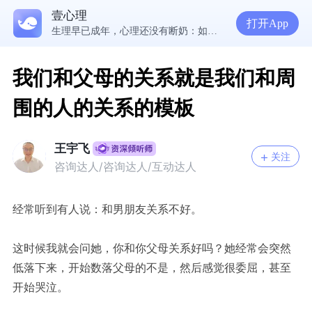
壹心理
5300万人在这里获得专业心理帮助
打开App
生理早已成年，心理还没有断奶：如何完成和母亲的“心理解绑”？
NPD前任伤我很深，如何彻底走出创伤？
一被忽视就焦虑？用自我对话给自己安全感
我们和父母的关系就是我们和周
围的人的关系的模板
王宇飞
关注
咨询达人/咨询达人/互动达人
经常听到有人说：和男朋友关系不好。
这时候我就会问她，你和你父母关系好吗？她经常会突然
低落下来，开始数落父母的不是，然后感觉很委屈，甚至
开始哭泣。