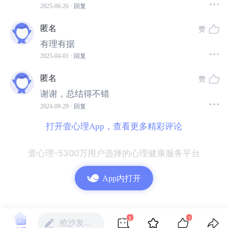
全型的结婚家庭，最好的方法是把自己变成安全型的人，
2025-06-26
· 回复
改善自己的家庭氛围。
匿名
赞
我们可以先调整自己的能量状态，和父母多进行沟通，把
有理有据
2025-04-01
· 回复
他们带入到心理学得领域，他们在我们这么多年的抱怨和
矛盾中或许也知道存在问题，就是不知道怎么改善，我们
匿名
赞
一起学习心理学，学会更好沟通，更好的理解彼此，家庭
谢谢，总结得不错
环境自然一天比一天好。
2024-09-29
· 回复
打开壹心理App，查看更多精彩评论
首先我们得子身有力量去承接父母，引导父母进入学习阶
段，就像目前流行的终生学习，而不是固化思维。
壹心理-5300万用户选择的心理健康服务平台
App内打开
03
3
1
抢沙发…