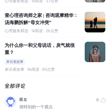
心理服务精选
· 1k阅读 · 37点赞
阶段二，我们发现了问题，我们要找到内在的力量去解决
壹心理咨询师之家 | 咨询观摩精华：
家里的问题，根据心理学原理：孩子生病，大部分是因为
汤海鹏拆解“母女冲突”
父母关系不好，孩子潜意识为了维护家庭团结和谐，让父
心理服务精选
· 1k阅读 · 26点赞
母在一起，才生病的，孩子对家庭是100%忠诚的，100%
的孩子爱父母。
为什么你一和父母说话，戾气就很
重？
所以，父母那一代不太好改变，我们也不是去改变我们的
来访者故事
父母，我们是影响我们的父母，如果我们觉得我们的家庭
生活不和谐，在这样的环境里很压抑和难受，同时会没有
来访者故事
· 5k阅读 · 65点赞
安全感和自信，因为父母都不喜欢我们，家庭关系都是这
样子的，那我们在外面一定是畏手畏脚，生怕得罪别人，
导致关系不好，也不会处关系，比如和朋友，和恋人都是
一样的，同时，没有父母的关系好的模板，我们也不太容
匿名
赞
易知道什么是好的关系，除非我们懂心理学，去找一个安
很特别的一个观点