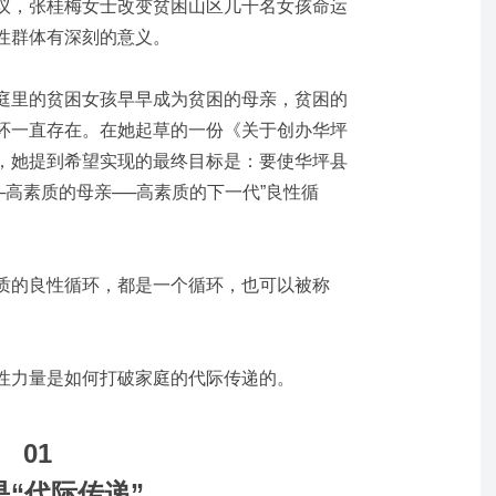
议，张桂梅女士改变贫困山区几千名女孩命运
性群体有深刻的意义。
庭里的贫困女孩早早成为贫困的母亲，贫困的
环一直存在。在她起草的一份《关于创办华坪
，她提到希望实现的最终目标是：
要使华坪县
─高素质的母亲──高素质的下一代”良性循
质的良性循环，都是一个循环，也可以被称
性力量是如何打破家庭的代际传递的。
01
是“代际传递”