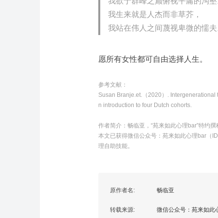
我欲于群峰之巅俯视平庸的沟壑
我生来就是人杰而非草芥，
我站在伟人之间蔑视卑微的懦夫
愿所有女性都可自由选择人生。
参考文献：
Susan Branje.et.（2020）. Intergenerational t
n introduction to four Dutch cohorts.
作者简介：畅临亚，
“苑来如此心理bar”特约
本文已获得微信公众号：苑来如此心理bar（ID：
理自助技能。
原作者名:
畅临亚
转载来源:
微信公众号：苑来如此心理ba