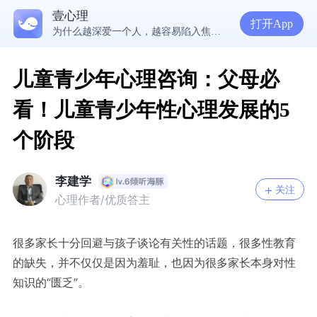
壹心理
5300万人在这里获得专业心理帮助
打开App
为什么越深爱一个人，越容易陷入焦虑痛苦？| 咨询师回答精选
准高三，女，学习焦虑，感觉好抑郁，很空虚，怎么办？
渴望爱却总是受伤，学会把爱意还给自己
儿童青少年心理咨询：父母必
看！儿童青少年性心理发展的5
个阶段
李建学
关注
心理作者/优质答主
很多家长十分回避与孩子谈论有关性的话题，很多性教育
的缺失，并不仅仅是因为羞耻，也因为很多家长本身对性
知识的“匮乏”。