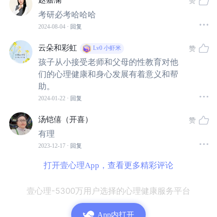
赞
02、
考研必考哈哈哈
肛欲期(anal stage)
2024-08-04
· 回复
云朵和彩虹
赞
Lv0
小虾米
1-3 岁左右。
孩子从小接受老师和父母的性教育对他
们的心理健康和身心发展有着意义和帮
此期儿童性欲望的满足主要来自于肛门或排便过程。
助。
2024-01-22
· 回复
肛门的快感除了生理的角度，从心理的角度来说更多的是
汤铠僖（开喜）
赞
自我的扩大。
有理
2023-12-17
· 回复
孩子们开始意识到“我”的存在，也意识到“我”和他人不同，
曾经以为是自己可以完全控制的“自己”原来不是“自己”。这
打开壹心理App，查看更多精彩评论
会让他们很焦虑。
壹心理-5300万用户选择的心理健康服务平台
这一阶段的主要任务是通过按时大小便的训练(potty traini
App内打开