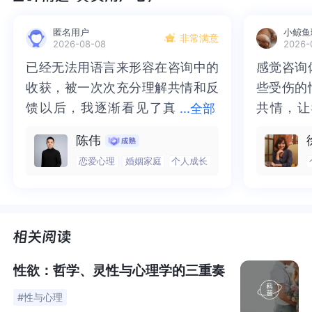
01、
匿名用户
小鲸鱼
非常满意
2026-08-08
2026-
口欲期(oral stage)
已经无法用语言来形容在咨询中的
已经无法用语言来形容在咨询中的
感觉咨询
感觉咨询
收获，被一次次充分理解共情和反
收获，被一次次充分理解共情和反
些受伤的
些受伤的
0岁至 1 岁半左右。
馈以后，我逐渐看见了真
馈以后，我逐渐看见了真实的那
共情，让
共情，让
...
全部
实的那个“自己”，所有的混沌逐渐
个“自己”，所有的混沌逐渐清晰，
抱住了。
咨询完我
在此期间，婴儿要用嘴吃东西，这是婴儿的头号需求。
陈伟
清晰，也慢慢找回了内在的力量。
也慢慢找回了内在的力量。虽然不
一部分未
处理的情
恋爱心理
婚姻家庭
个人成长
虽然不知道还要有多久的路要走，
知道还要有多久的路要走，但我很
而且当咨
询师准确
婴儿用嘴感知世界，通过吸吮、吞咽、咀嚼等经口的活动
但我很明确的有了方向。“好的咨询
明确的有了方向。“好的咨询师，本
绪，我感
觉当时那
来获得快乐与安全感。
师，本身就具有疗愈性”，在陈老师
身就具有疗愈性”，在陈老师这里，
被看到了
了，做完
他们吃奶，吮手指，咬东西，对任何东西感兴趣，都会往
这里，让我真切的感受到了🙏❤️
让我真切的感受到了🙏❤️
觉轻快了
了很多，
嘴里塞，
这未必是要吞进去，而是要
用嘴感知。
谢咨询师
师姐姐！
性欲：哲学、灵性与心理学的三重奏
弗洛伊德认为，这种寻求口唇快感的欲望会一直延续到成
#性与心理
人阶段，
比如吮拇指、接吻、咬东西、抽烟和饮酒的快乐