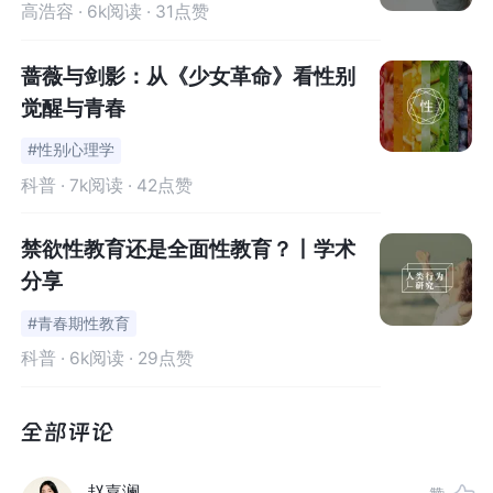
高浩容
· 6k阅读 · 31点赞
感受，
都是口唇快感的发展。
蔷薇与剑影：从《少女革命》看性别
如口部欲望得到满足，则有助于婴儿情绪及人格的正常发
觉醒与青春
展。若此期的口腔活动如果受到限制，可能会对孩子的成
长带来不利影响。
#性别心理学
科普
· 7k阅读 · 42点赞
例如，婴儿突然断奶或断奶太早，父母阻止、呵斥孩子吃
手，可能会让孩子的口欲期延长，到了三四岁仍然吃手
。
禁欲性教育还是全面性教育？丨学术
分享
当婴儿期的在口欲期没有得到满足时，成年之后会产生一
#青春期性教育
些问题，
比如有些人会出现咬指甲、吸烟、吸毒、酗酒等
科普
· 6k阅读 · 29点赞
不良行为，在亲密关系中可能会过分纠缠配偶或者过分依
赖配偶。
赵嘉澜