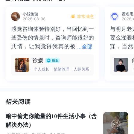
“中级班很好，”
我说。
小鲸鱼璇
匿名用
非常满意
2026-08-06
2026-
感觉咨询体验特别好，当回忆到一
感觉咨询体验特别好，当回忆到一
与明月老
与明月老
“我从来没听过有父母这么说。”
些受伤的情景时，咨询师能很好的
些受伤的情景时，咨询师能很好的
要么涕泗
要么涕泗
共情，让我觉得我真的被
共情，让我觉得我真的被抱住了。
寐，当然
寐，当然
...
全部
后来，一位母亲询问马蒂的排名，并提出了解决方案。好
抱住了。咨询完我会感觉，内心有
咨询完我会感觉，内心有一部分未
二十多年
的抑塞之
像上中级班是天大的问题一样。
徐媛
一部分未处理的情绪被注意到了，
处理的情绪被注意到了，而且当咨
来，觉得
不必再踽
个人成长
情绪管理
人际关系
而且当咨询师准确说出我当时的情
询师准确说出我当时的情绪，我感
再困于桎
梏，更不
她说:
“请一个家教老师，可以帮助他快速提高成绩。”
绪，我感觉当时那个弱小的小女孩
觉当时那个弱小的小女孩被看到
积，靡有
孑遗。“
“如果他现在不努力，他可能上不了高中。”
被看到了，做完咨询，确实内心感
了，做完咨询，确实内心感觉轻快
云起时”
时”，此
觉轻快了很多，感觉轻松了。很感
了很多，感觉轻松了。很感谢咨询
前行。
行。
在我居住的社区里，学校学生普遍成绩优异，父母的压力
谢咨询师姐姐！
师姐姐！
很大，孩子们被早早地推上了要求成功的道路。
暗中偷走你能量的10件生活小事（含
解决办法）
“父母们下了很大的赌注，认为通往成功人生的最安全途