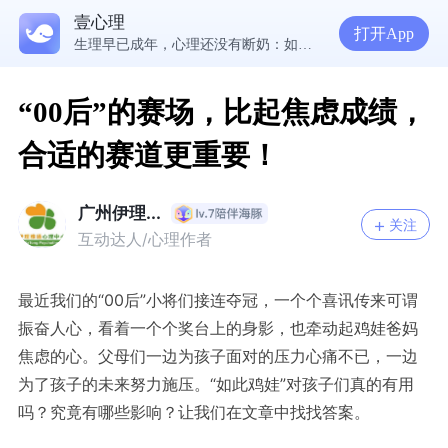
壹心理
5300万人在这里获得专业心理帮助
打开App
生理早已成年，心理还没有断奶：如何完成和母亲的“心理解绑”？
NPD前任伤我很深，如何彻底走出创伤？
一被忽视就焦虑？用自我对话给自己安全感
“00后”的赛场，比起焦虑成绩，
合适的赛道更重要！
广州伊理...
关注
互动达人/心理作者
最近我们的“00后”小将们接连夺冠，一个个喜讯传来可谓
振奋人心，看着一个个奖台上的身影，也牵动起鸡娃爸妈
焦虑的心。父母们一边为孩子面对的压力心痛不已，一边
为了孩子的未来努力施压。“如此鸡娃”对孩子们真的有用
吗？究竟有哪些影响？让我们在文章中找找答案。