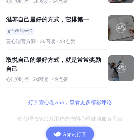
心理0时差
· 3k阅读 · 54点赞
径，是被一所非常顶尖大学录取。因此，父母备受压
力，希望让孩子取得成功以维持自己的地位” ，
《永远不
滋养自己最好的方式，它排第一
够:当成就文化变得有害——以及我们能做些什么》一书
#向往的生活
的作者詹妮弗·b·华莱士写道。
壹心理官方酱
· 3k阅读 · 43点赞
但是，为确保孩子的未来成功所做的努力，有时
弊大于
利。
取悦自己的最好方式，就是常常奖励
自己
学业成就“是让孩子们维持生计的救生衣，但正是这件救生
心理0时差
· 2k阅读 · 49点赞
衣淹死了太多它原本要保护的孩子”
，
华莱士写道。
我们的家庭教育好像出了点问题。
打开壹心理App，查看更多精彩评论
壹心理-5300万用户选择的心理健康服务平台
App内打开
当孩子们变得“优秀”