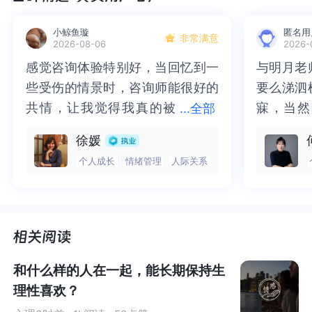
一、
小鲸鱼璇
匿名用
非常满意
2026-08-06
2026-
有毒关系结束后，
感觉咨询体验特别好，当回忆到一
感觉咨询体验特别好，当回忆到一
与明月老
与明月老
内心的痛苦却不会停止
些受伤的情景时，咨询师能很好的
些受伤的情景时，咨询师能很好的
要么涕泗
要么涕泗
共情，让我觉得我真的被
共情，让我觉得我真的被抱住了。
寐，当然
寐，当然
...
全部
有毒关系是指一种
不健康、不平衡的人际关系
，其中一方
抱住了。咨询完我会感觉，内心有
咨询完我会感觉，内心有一部分未
二十多年
的抑塞之
徐媛
或双方表现出攻击性、控制欲、嫉妒和独占欲等负面行
一部分未处理的情绪被注意到了，
处理的情绪被注意到了，而且当咨
来，觉得
不必再踽
个人成长
情绪管理
人际关系
为。
而且当咨询师准确说出我当时的情
询师准确说出我当时的情绪，我感
再困于桎
梏，更不
绪，我感觉当时那个弱小的小女孩
觉当时那个弱小的小女孩被看到
积，靡有
孑遗。“
研究发现，35%的女性经历过伴侣的精神虐待，遭受过伴
被看到了，做完咨询，确实内心感
了，做完咨询，确实内心感觉轻快
云起时”
时”，此
侣的批评、嘲笑、控制、冷暴力、抛弃威胁、伤害威胁、
觉轻快了很多，感觉轻松了。很感
了很多，感觉轻松了。很感谢咨询
前行。
行。
以及破坏个人财产等等，给她们的身心带来巨大且影响持
谢咨询师姐姐！
师姐姐！
久的伤害。
和什么样的人在一起，能长期保持生
理性喜欢？
有毒关系最大的杀伤力就在于，即便你已经远离了这个