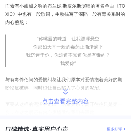
而素有小甜甜之称的布兰妮·斯皮尔斯演唱的著名单曲《TO
XIC》中也有一段歌词，生动描写了深陷一段有毒关系时的
内心煎熬：
“你嘴唇的味道，让我漂浮悬空
你那如天堂一般的毒药正渐渐滴下
我沉迷于你，你难道不知道你是有毒的？
我爱你”
与有毒伴侣间的爱恨纠葛让我们原本对爱情抱着美好的期
盼彻底破碎，同时也让自己陷入了心灵的泥沼。
点击查看完整内容
▼要从这样的泥沼中走出，结束关系，离开往往只是第一
步，在这之后还有
内心废墟亟待我们去重建
。
更多好评