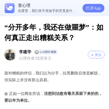
壹心理
5300万人在这里获得专业心理帮助
打开App
在爱里，我们舍不得放手的究竟是什么？ | 咨询师回答精选
经历失败反而哭不出来，我是解离了吗？
想分清客套和真心，先思考对方的身份动机
“分开多年，我还在做噩梦”：如
何真正走出糟糕关系？
李建学
关注
心理作者/优质答主
面对糟糕的伴侣，我们以为分手，拉黑删除后便是解脱，
但实际上并没有那么容易。
◍
正如一位网友所说，
没想到治愈有毒关系留下来的伤，
要以年为单位。