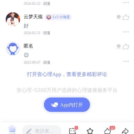
自己，否定自我价值，觉得是自己不够好，才不值得这个
2024-02-22
· 回复
世界温柔以待，掉入自我怀疑的深渊。
云梦天殇
赞
Lv3
小海星
好
甚至，我们还可能形成创伤纽带，即便清楚这是一段糟糕
2024-02-21
· 回复
的亲密关系，内心经历了撕裂和伤痛，但分手后，还是会
时不时会怀念跟有毒伴侣在一起的美好时光，甚至这段时
匿名
赞
光可能是人生中的少数“高光时刻”。
😉
2023-09-07
· 回复
而这些伤害和痛苦如果没有去处理和面对，它们可能会从
打开壹心理App，查看更多精彩评论
创伤发生的那一刻一直持续到几十年后，如同深夜梦魇，
成为我们生活里的阴影。
壹心理-5300万用户选择的心理健康服务平台
App内打开
二、
7
30
幸存者在被伤害之后，
抢沙发…