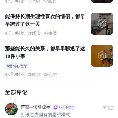
心理0时差
· 1k阅读 · 52点赞
人，但伤口依然在流血，内心的痛苦仍在继续。
能保持长期生理性喜欢的情侣，都早
它是这段关系在我们身上留下的痕迹，我们吸收的毒素，
早跨过了这一关
依旧在侵蚀着我们的五脏六腑。
心理0时差
· 2k阅读 · 42点赞
在一项针对精神虐待受害者的研究中，72%的参与者表
示，精神虐待比身体虐待具有更大的负面影响，包括抑
那些能长久的关系，都早早聊透了这
郁、焦虑、创伤后应激障碍、低自尊、习得性无助、怨恨
10件小事
等等。
#爱情心理学
心理0时差
· 2k阅读 · 29点赞
也有学者研究发现，在一段糟糕的亲密关系中遭受到了严
重的伤害后，极有可能会扭曲我们的依恋风格，颠覆和粉
碎我们对亲密关系的认知和信念。
同时，也给我们对自我的认知带来了巨大冲击，不仅让我
芦荟—情绪疏导
赞
Lv1
小珍珠
们开始怀疑爱情，不敢相信亲密关系，也如我们不再相信
打破过去固有的思维模式