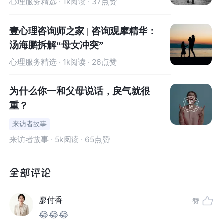
心理服务精选
· 1k阅读 · 37点赞
否建立更加安全的亲子关系，在很大程度上影响孩子的成
长和未来发展。因此，
很多人都会自然地认为妈妈是孩子
壹心理咨询师之家 | 咨询观摩精华：
最合适的照顾者，
妈妈必须为了孩子付出所有，做一个完
汤海鹏拆解“母女冲突”
美妈妈，甚至妈妈们自己也这么想。
心理服务精选
· 1k阅读 · 26点赞
在皮尤研究中心（Pew Research Centre）开展的一项关
于全职妈妈的调查中，只有约三分之一的人对自己当妈妈
为什么你一和父母说话，戾气就很
的表现“非常满意”，接受过大学教育的妈妈们对自己的表现
重？
尤其不满意（Alice H. Eagly，2007）。
来访者故事
来访者故事
· 5k阅读 · 65点赞
越是想做完美妈妈的女性越会倾向于主动调整自己的工作
状态，以此来适应文化及自我所期待的“好妈妈”的标准，并
在必要时辞掉工作全职带娃。因此，选择成为“全职妈妈”的
女性，大多是带着对亲子养育更高的期待开始的，她们会
廖付香
期待自己成为一个超级好妈妈，却也因此给自己带上了高
赞
期待的枷锁。
😂😂😂