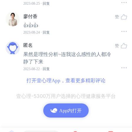
2023-08-25
· 回复
不容易之二：总是在担忧未来
廖付香
赞
👍👍👍
全职妈妈的选择往往会伴随着进一步的思考：我要做“全职
2023-08-24
· 回复
妈妈”多久呢？如果孩子长大一些后我想重新工作，我该如
匿名
何返回职场？家里的经济收入减少后，该如何更好地平衡
赞
收支？我该如何与社会保持一种健康的关系？......
果然是理性分析~连我这么感性的人都冷
静了下来
2023-08-22
· 回复
她们的担忧都是非常现实性的思考。有调查研究职业中断
带来的影响，其中写道：除了放弃自己在带薪工作上投入
打开壹心理App，查看更多精彩评论
的心力以外，职业中断还有很多明显的成本，如收入没
了、职业发展受阻、技能贬值以及很难重振自己的事业。
壹心理-5300万用户选择的心理健康服务平台
App内打开