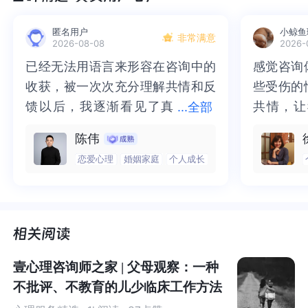
“全职妈妈”
通常指原本有工作，但在怀孕、生子以后辞职
回家，专心抚育孩子成长、照料家庭，而不再外出工作的
匿名用户
小鲸鱼
非常满意
女性。她们时刻以孩子和家庭为中心，亲力亲为照顾孩
2026-08-08
2026-
子、家庭，把照顾孩子和家庭作为自己的职业（姚春霞，2
已经无法用语言来形容在咨询中的
已经无法用语言来形容在咨询中的
感觉咨询
感觉咨询
019）。
收获，被一次次充分理解共情和反
收获，被一次次充分理解共情和反
些受伤的
些受伤的
馈以后，我逐渐看见了真
馈以后，我逐渐看见了真实的那
共情，让
共情，让
...
全部
实的那个“自己”，所有的混沌逐渐
个“自己”，所有的混沌逐渐清晰，
抱住了。
咨询完我
陈伟
清晰，也慢慢找回了内在的力量。
也慢慢找回了内在的力量。虽然不
一部分未
处理的情
恋爱心理
婚姻家庭
个人成长
虽然不知道还要有多久的路要走，
知道还要有多久的路要走，但我很
而且当咨
询师准确
但我很明确的有了方向。“好的咨询
明确的有了方向。“好的咨询师，本
绪，我感
觉当时那
师，本身就具有疗愈性”，在陈老师
身就具有疗愈性”，在陈老师这里，
被看到了
了，做完
这里，让我真切的感受到了🙏❤️
让我真切的感受到了🙏❤️
觉轻快了
了很多，
不容易之一：高期待的枷锁
谢咨询师
师姐姐！
壹心理咨询师之家 | 父母观察：一种
在生活中，我们常常听到这样的声音：孩子的成长离不开
不批评、不教育的儿少临床工作方法
母亲的养育和教导，母亲能否关注到孩子的需求，以及能