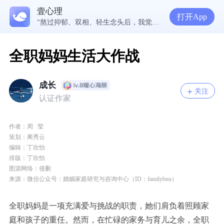
壹心理
5300万人在这里获得专业心理帮助
打开App
“熬过抑郁、双相、轻生念头后，我觉得人间值得再来一趟”
17岁，麻木没感觉原来是认知没调好？求分析和建议。
对伴侣过度情感依赖？试着先把时间填满
全职妈妈生活大作战
成长
关注
认证作家
作者：
周 莹
策划：蔺秀云
编辑：
丁欣怡
排版：
丁欣怡
图源网络：侵删
来源：微信公众号：婚姻家庭研究与咨询中心（ID：familybnu）
全职妈妈是一项充满爱与挑战的职责，她们肩负着照顾家
庭和孩子的重任。然而，在忙碌的家务与育儿之余，全职