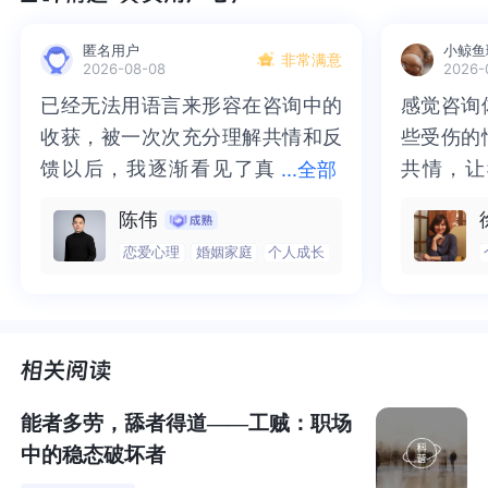
人的行列中，即便她内心并不同意。
匿名用户
小鲸鱼
非常满意
2026-08-08
2026-
为何自己会总被人忽略呢？
已经无法用语言来形容在咨询中的
已经无法用语言来形容在咨询中的
感觉咨询
感觉咨询
收获，被一次次充分理解共情和反
收获，被一次次充分理解共情和反
些受伤的
些受伤的
王倩自己很不明白，自己做事情认真，能力也还不错，与
馈以后，我逐渐看见了真
馈以后，我逐渐看见了真实的那
共情，让
共情，让
...
全部
人交往也从未有过冲突争执，笑脸迎人，为何别人就是记
实的那个“自己”，所有的混沌逐渐
个“自己”，所有的混沌逐渐清晰，
抱住了。
咨询完我
不住自己呢？
陈伟
清晰，也慢慢找回了内在的力量。
也慢慢找回了内在的力量。虽然不
一部分未
处理的情
恋爱心理
婚姻家庭
个人成长
虽然不知道还要有多久的路要走，
知道还要有多久的路要走，但我很
而且当咨
询师准确
为了让自己显得独特，王倩也做了不少功夫，比如服装风
但我很明确的有了方向。“好的咨询
明确的有了方向。“好的咨询师，本
绪，我感
觉当时那
格上的改变，说话时加点自己设计的小动作，或是换个发
师，本身就具有疗愈性”，在陈老师
身就具有疗愈性”，在陈老师这里，
被看到了
了，做完
型，突破自己的舒适圈......
这里，让我真切的感受到了🙏❤️
让我真切的感受到了🙏❤️
觉轻快了
了很多，
谢咨询师
师姐姐！
但无一例外，都收效甚微，到头来不仅因为太突兀而被人
能者多劳，舔者得道——工贼：职场
笑还把自己搞得很累，收获了满满的挫败感，对自己更加
中的稳态破坏者
不自信了。