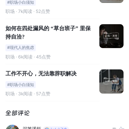
#职场小白须知
有时只能宽慰自己，有人做了夺目的鲜花，便有人要做无
职场
· 7k阅读 · 52点赞
名的小草，但生活中每次被人忽略的时刻都像一把石锤，
狠狠地敲在自己心头上，脸上强撑着说自己不在意，但心
如何在四处漏风的 “草台班子” 里保
里流的泪只有自己知道。
持自洽?
她常常感到自己的
生活没有意义
，工作没有任何成就感，
#现代人的焦虑
人生也充满了空虚，每天上班下班，仿佛行尸走肉般的存
职场
· 6k阅读 · 45点赞
在着。
工作不开心，无法靠辞职解决
有时会想，要是自己哪天消失不见了，大家要多久才能发
#职场小白须知
现呢......
职场
· 3k阅读 · 57点赞
02
深箐溪虾