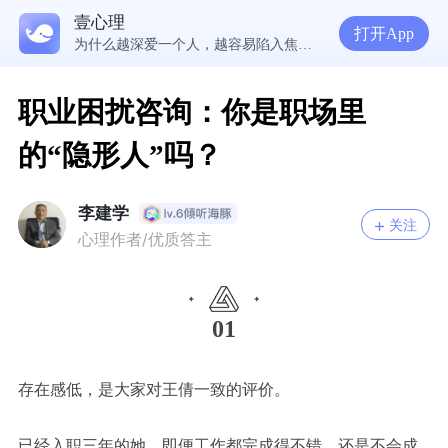
壹心理
5300万人在这里获得专业心理帮助
打开App
为什么越深爱一个人，越容易陷入焦虑痛苦？| 咨询师回答精选
准高三，女，学习焦虑，感觉好抑郁，很空虚，怎么办？
渴望爱却总是受伤，学会把爱意还给自己
职业困扰咨询：你是职场里
的“隐形人”吗？
李建学
关注
心理作者/优质答主
01
存在感低
，
是大家对王倩一致的评价。
已经入职三年的她，即便工作都完成得不错，还是不会成