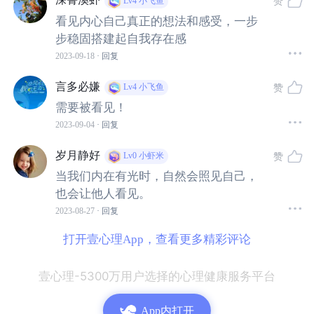
赞
Lv4
小飞鱼
被“隐形”、被忽略对于任何人来说都是不好受的。
看见内心自己真正的想法和感受，一步
步稳固搭建起自我存在感
2023-09-18
· 回复
我们天生需要被“看见”。
言多必嫌
赞
Lv4
小飞鱼
在婴儿诞生之初，就学会了用哭声来寻求关注，若是没人
需要被看见！
能听到婴儿的哭声，带来的是不亚于死亡的恐惧。
2023-09-04
· 回复
岁月静好
赞
Lv0
小虾米
“存在即被感知”不被感知，也便意味着不存在。所以这
当我们内在有光时，自然会照见自己，
种“看见”便是存在，证明我们存在于这世间的感知，
也会让他人看见。
2023-08-27
· 回复
它代替的是婴儿与母亲亲密相连的那根脐带，在有形的连
接消失后，这种无形的连接能够重新牵连起幼小心灵与这
打开壹心理App，查看更多精彩评论
个世间的联结，让婴儿体验到自己是存在的，感受到我们
壹心理-5300万用户选择的心理健康服务平台
自身是被他人、被世界认可和需要的。
App内打开