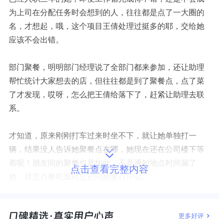
为上司在分配任务时会想到的人，往往都是点了一大圈的
名，才想起，哦，这个项目王倩处理过挺多的耶，交给她
应该不会出错。
部门聚餐，明明部门经理说了全部门都来参加，还让助理
帮忙统计大家想去的店，但往往都是到了聚餐点，点了菜
了才发现，哎呀，怎么把王倩给落下了，赶紧让助理去联
系。
才知道，原来刚刚打车过来时坐不下，就让她单独打一
辆，结果没人告诉她聚餐点在哪，她现在还在公司楼下等
着呢！朋友间的聚餐也是如此，不是通知地点时间漏了
点击查看完整内容
她，就是点餐吃饭时忘记问她要点什么。
在家排行老二的她在家里也是那个沉默的“多数人”，因为很
更多好评
少主张自己的想法，总在各种家庭决策中被自动归到多数