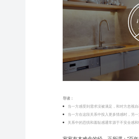
导读：
当一方感受到需求没被满足，和对方忽视自
当一方在这段关系中投入更多情感时，另一
关系中的恐惧和羞耻感通常源于不安全感和
家家有本难念的经，正所谓：“百