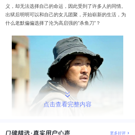
义，却无法选择自己的命运，因此受到了许多人的同情。
出狱后明明可以和自己的女儿团聚，开始崭新的生活，为
什么老默偏偏选择了沦为高启强的“杀鱼刀”？
点击查看完整内容
(图源网络，侵删)
更多好评