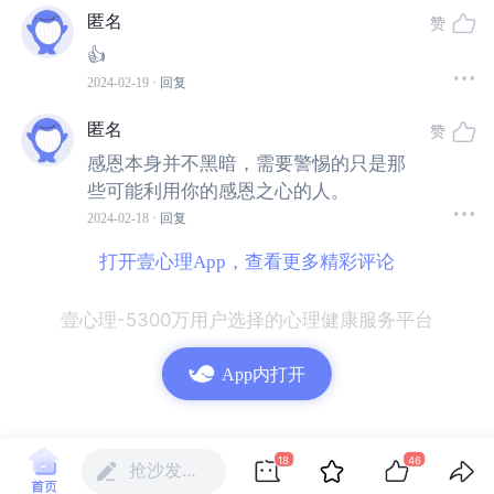
匿名
赞
👍
2024-02-19
· 回复
匿名
赞
(图源网络，侵删)
感恩本身并不黑暗，需要警惕的只是那
些可能利用你的感恩之心的人。
生活中，你可以想象这样一个场景：你和学堂君是关系很
2024-02-18
· 回复
好的同学，学堂君经常会帮助你解决学习和生活上的很多
打开壹心理App，查看更多精彩评论
难题。有一次学堂君没来上课（这仅仅是个假设！！！(•ω
•)✧），恰巧老师点到了学堂君的名字（惨兮兮/(ㄒoㄒ)/~
壹心理-5300万用户选择的心理健康服务平台
~），老师问你学堂君去哪了，你会怎么回答？（哼哼，考
验友情的时候到了）
App内打开
在这种情况下，你就需要权衡
个人关系的维护
（即掩盖学
堂君缺勤）和
遵守诚信规范的利弊
。如果这种情境下的感
18
46
抢沙发…