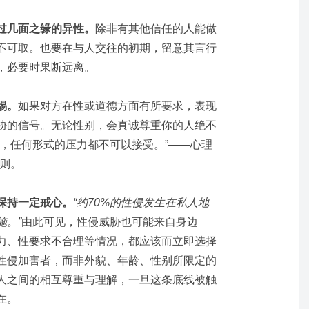
过几面之缘的异性。
除非有其他信任的人能做
不可取。也要在与人交往的初期，留意其言行
，必要时果断远离。
惕。
如果对方在性或道德方面有所要求，表现
胁的信号。无论性别，会真诚尊重你的人绝不
中，任何形式的压力都不可以接受。”——心理
原则。
保持一定戒心。
“约70%的性侵发生在私人地
施。”
由此可见，性侵威胁也可能来自身边
力、性要求不合理等情况，都应该而立即选择
性侵加害者，而非外貌、年龄、性别所限定的
人之间的相互尊重与理解，一旦这条底线被触
在。