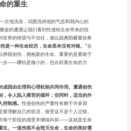
命的重生
又一次地洗澡，试图洗掉他的气息和我内心的
。雅姿的遭遇让我们看到性侵给生命带来的毁
和世界的绝望与不信任，难以脱离阴霾重拾希
创伤是一种生命经历，生命里本没有对错。”
在
以挣脱创伤，拥抱新的生命。重要的是要敢于
一步——哪怕是微小的，也在积累生命的力
的成因由生理和心理机制共同作用。遭遇创伤
制，令人陷入痛苦的循环；但同时，适当的外
人控制感。
性侵创伤的严重性有赖于许多因
是要理解自己的状况，接受这不是个人过错。
历每个阶段的感受并继续向前——这就是生命
重生。一道伤痕不会毁灭生命，生命的美好需