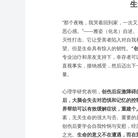
生
“那个夜晚，我哭着回到家，一次
恶心感。”——雅姿（化名）自述
灭性打击。它让受害者陷入对自我
望。但是生命具有惊人的韧性。
“
专业治疗和亲友支持下，幸存者可
直视事实，接纳感受，然后迈出下
量。
心理学研究表明，
创伤后应激障碍
后，大脑会失去对恐惧和记忆的控
界帮助可以有效缓解症状，重建个
素，无关生命的强大与否。重要的
创伤后要学会自我怜悯与安慰，经
之光。
生命的意义不在遭遇，而在