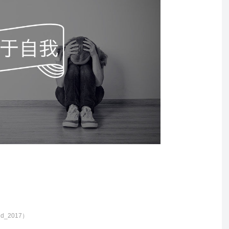
d_2017）