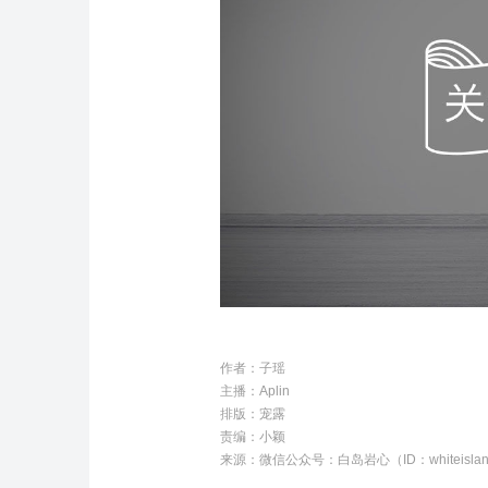
作者：
子瑶
主播：
Aplin
排版：
宠露
责编：
小颖
来源：微信公众号：白岛岩心（ID：whiteislan