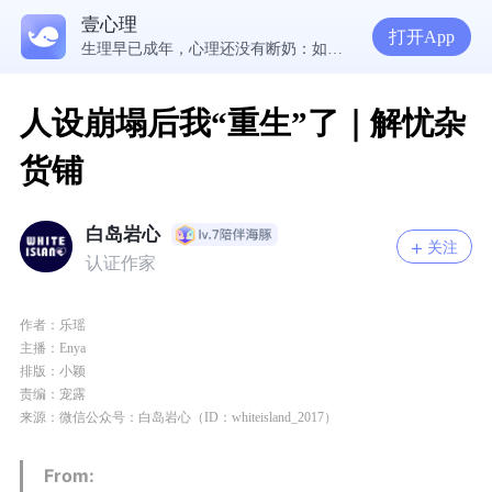
壹心理
5300万人在这里获得专业心理帮助
打开App
生理早已成年，心理还没有断奶：如何完成和母亲的“心理解绑”？
NPD前任伤我很深，如何彻底走出创伤？
一被忽视就焦虑？用自我对话给自己安全感
人设崩塌后我“重生”了｜解忧杂
货铺
白岛岩心
关注
认证作家
作者：
乐瑶
主播：
Enya
排版：
小颖
责编：
宠露
来源：微信公众号：白岛岩心（ID：whiteisland_2017）
From: