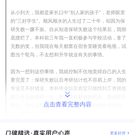
从小到大，我都是家长口中“别人家的孩子”，老师眼里
的“三好学生”。顺风顺水的人生过了二十年，却因为保
研失败一蹶不振。自从知道保研失败这个结果后，我彻
底摆烂了。本科前三年我一直积极参与学校活动，拿了
无数的奖，但我现在每天都窝在宿舍里睡觉看电视，试
图当个鸵鸟，不去想和升学就业有关的事情。
因为一想到这些事情，我就控制不住地觉得自己的人生
要完蛋了：保研失败以后考研估计也不容易上岸，我的
专业又不好就业，本科毕业以后肯定只能找到工资很低
的工作从此碌碌一生，再也没有翻身的机会。我就想不
点击查看完整内容
明白，为什么我的高中同学以前不如我的都保研成功
了，而我却不行？
——小陈
更多好评