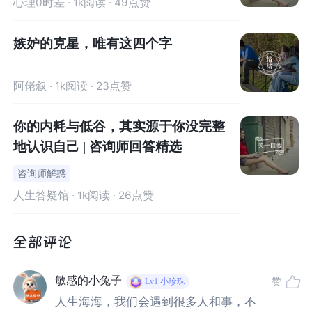
心理0时差
· 1k阅读 · 49点赞
01
#
自我概念与自尊心
#
嫉妒的克星，唯有这四个字
“你会怎样形容自己？”当听到这个问题时，会有哪些回忆浮
阿佬叙
· 1k阅读 · 23点赞
现在你的眼前呢？在不同场景下，我们的回答是不同的。
你的内耗与低谷，其实源于你没完整
当你在学校里思考这个问题时，你可能会有类似这样的想
地认识自己 | 咨询师回答精选
法：“我是一名大三心理学专业的学生。” 如果你在家人身
咨询师解惑
边时，你可能会想：“我是爸爸妈妈的孩子，我和家人关系
很亲密。”
人生答疑馆
· 1k阅读 · 26点赞
我们在构建对自身的认知时，通常会参考我们所处的环境
与群体，我们对自身的概念也是一直在变化的。
自身概念
的形成离不开与他人的对比。我们都很好奇自己的能力究
敏感的小兔子
赞
Lv1
小珍珠
竟处在一个什么水平，但往往没有客观的衡量标准，因此
人生海海，我们会遇到很多人和事，不
我们了解自己的途径通常是与他人进行对比。