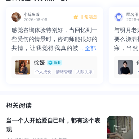
TO:
小鲸鱼璇
匿名用
非常满意
2026-08-06
2026-
感觉咨询体验特别好，当回忆到一
感觉咨询体验特别好，当回忆到一
与明月老
与明月老
小陈你好！感谢你的信任，岩心很高兴收到你的来信。
些受伤的情景时，咨询师能很好的
些受伤的情景时，咨询师能很好的
要么涕泗
要么涕泗
生活是不可预测的，有时得意，有时失意，经常牵动我们
共情，让我觉得我真的被
共情，让我觉得我真的被抱住了。
寐，当然
寐，当然
...
全部
的情绪起起伏伏。幸运的是，我们的身体里有一套神奇的
抱住了。咨询完我会感觉，内心有
咨询完我会感觉，内心有一部分未
二十多年
的抑塞之
徐媛
自我调节系统，帮助我们管理情绪。这套系统也有失灵的
一部分未处理的情绪被注意到了，
处理的情绪被注意到了，而且当咨
来，觉得
不必再踽
个人成长
情绪管理
人际关系
时候，当情绪超出了它的可承受范围，它便有可能宣布罢
而且当咨询师准确说出我当时的情
询师准确说出我当时的情绪，我感
再困于桎
梏，更不
工。
绪，我感觉当时那个弱小的小女孩
觉当时那个弱小的小女孩被看到
积，靡有
孑遗。“
被看到了，做完咨询，确实内心感
了，做完咨询，确实内心感觉轻快
云起时”
时”，此
我们的调节系统就像一根橡皮筋，通常情况下它的弹性都
觉轻快了很多，感觉轻松了。很感
了很多，感觉轻松了。很感谢咨询
前行。
行。
很好，但当它被长时间拉扯到极限时，就会变得松松垮
谢咨询师姐姐！
师姐姐！
垮。
自我概念(Self-Concept)与自尊心(Self-Esteem)是决
当一个人开始爱自己时，都有这个表
定我们的“情绪橡皮筋”是否有弹性的重要因素。
现