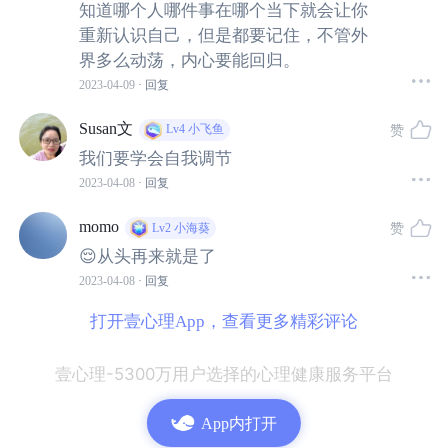
知道哪个人哪件事在哪个当下就会让你
重新认识自己，但是都要记住，不管外
世界上没有两片一模一样的雪花，也没有两个一模一样的
界多么动荡，内心要能回归。
人。基于社会比较理论(Self-Comparison Theory)，与不
2023-04-09
· 回复
同的人进行对比，会给予我们不同的心理效应：
Susan文
赞
Lv4
小飞鱼
我们要学会自我调节
1.与强者对比时，我们的自尊心会受到打击；
2023-04-08
· 回复
2.与相似的人（能力或社会身份）对比时，我们会对自身
momo
赞
Lv2
小海葵
有相对客观的概念；
😌从头再来就是了
2023-04-08
· 回复
3.与弱者对比时，我们的自尊心会上升。
打开壹心理App，查看更多精彩评论
通常情况下，这三种比较方式都是我们用来调节自我概念
壹心理-5300万用户选择的心理健康服务平台
与自尊心的有效方式。然而，在小陈这里，本来应该让我
们自尊心上升的对比却起了反作用。
App内打开