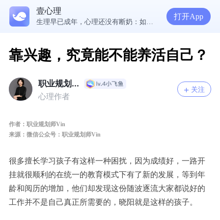
壹心理
5300万人在这里获得专业心理帮助
打开App
生理早已成年，心理还没有断奶：如何完成和母亲的“心理解绑”？
NPD前任伤我很深，如何彻底走出创伤？
一被忽视就焦虑？用自我对话给自己安全感
靠兴趣，究竟能不能养活自己？
职业规划...
关注
心理作者
作者：职业规划师Vin
来源：微信公众号：职业规划师Vin
很多擅长学习孩子有这样一种困扰，因为成绩好，一路开
挂就很顺利的在统一的教育模式下有了新的发展，等到年
龄和阅历的增加，
他
们却发现这份随波逐流大家都说好的
工作并不是自己真正所需要的，晓阳就是这样的孩子。