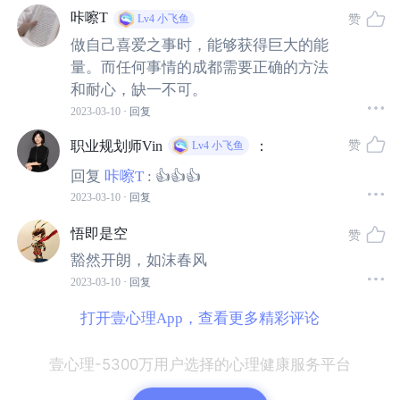
咔嚓T
赞
Lv4
小飞鱼
做自己喜爱之事时，能够获得巨大的能
量。而任何事情的成都需要正确的方法
和耐心，缺一不可。
2023-03-10
· 回复
赞
职业规划师Vin
：
Lv4
小飞鱼
—
2
—
回复
咔嚓T
:
👍👍👍
2023-03-10
· 回复
从我经手的大量职业咨询案例来看，很多迷茫困惑的职场
悟即是空
赞
人，在兴趣维度上近乎缺失，与此同时，在他们从小到大
豁然开朗，如沫春风
的经历中，几乎没有关于兴趣维度的探
索
和体验。
不得不
2023-03-10
· 回复
说，这实在是十分可惜
的一件事。
打开壹心理App，查看更多精彩评论
细究里面的原因，有较为宏观的教育问题，有较为个性的
壹心理-5300万用户选择的心理健康服务平台
家庭因素，甚至还有个人的性格因素，等等。