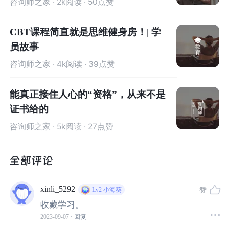
咨询师之家
· 2k阅读 · 50点赞
工提升以后可以画难度高价格高的画，再或者积累作品后
去找工作，但是也有很多画师喜欢劝退新人，觉得这行辛
CBT课程简直就是思维健身房！| 学
苦又赚不到钱，画不成大佬级别根本别想收入过十万，老
员故事
是画一些会损害审美的图对插画师的艺术水平提升很不
咨询师之家
· 4k阅读 · 39点赞
好。
能真正接住人心的“资格”，从来不是
我这样不安分的折腾到底对不对，偶尔也会动摇，在有些
证书给的
人眼里我这样是矫情，是没经历过没饭吃的苦，所以才嚷
咨询师之家
· 5k阅读 · 27点赞
嚷着什么人生追求、活着的意义，我现在的学历、工作是
很多人梦寐以求的，而即将30岁的我却不以为然，我是不
是身在福中不知福呢？
xinli_5292
赞
Lv2
小海葵
收藏学习。
2023-09-07
· 回复