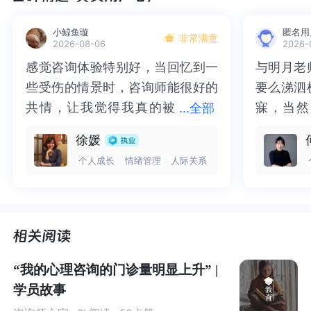
下去，但当我参加工作以后我感受到了巨大的无力感和绝
小鲸鱼璇
匿名用
望感，我觉得我的人生没什么盼头了，我活着的意义跟价
非常满意
2026-08-06
2026-
值到底是什么？
感觉咨询体验特别好，当回忆到一
感觉咨询体验特别好，当回忆到一
与明月老
与明月老
些受伤的情景时，咨询师能很好的
些受伤的情景时，咨询师能很好的
要么涕泗
要么涕泗
有人说工作就是为了赚钱，别想太多，生活在下班以后。
共情，让我觉得我真的被
共情，让我觉得我真的被抱住了。
寐，当然
寐，当然
...
全部
但是我不这么想，工作的时间也是我生命的一部分啊，我
抱住了。咨询完我会感觉，内心有
咨询完我会感觉，内心有一部分未
二十多年
的抑塞之
希望自己可以成为把爱好变成工作的人，就像我前面说的
徐媛
一部分未处理的情绪被注意到了，
处理的情绪被注意到了，而且当咨
来，觉得
不必再踽
那样，找到所爱，以此为生，不断精进，至于所谓成功与
个人成长
情绪管理
人际关系
而且当咨询师准确说出我当时的情
询师准确说出我当时的情绪，我感
再困于桎
梏，更不
财富，应当是水到渠成的事。
绪，我感觉当时那个弱小的小女孩
觉当时那个弱小的小女孩被看到
积，靡有
孑遗。“
被看到了，做完咨询，确实内心感
了，做完咨询，确实内心感觉轻快
云起时”
时”，此
Vin老师，我想离职，希望转行做插画师。但没有经过专业
觉轻快了很多，感觉轻松了。很感
了很多，感觉轻松了。很感谢咨询
前行。
行。
的训练，这条路可行性到底有多高，我能不能画出个样子
谢咨询师姐姐！
师姐姐！
来，我给身边的人看过我的一两幅画，得到过肯定的回
“我的心理咨询的门诊量明显上升” |
答，我收集过好多自由插画师的分享，看看他们是怎么赚
学员故事
钱的，大概了解了一下是通过接包平台发布自己的作品，
等外包找上门，或者是主动去接自己想画的外包，后续画