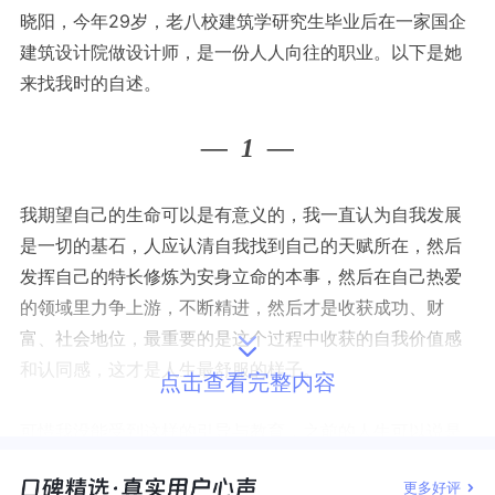
晓阳，今年29岁，老八校建筑学研究生毕业后在一家国企
建筑设计院做设计师，是一份人人向往的职业。以下是她
来找我时的自述。
—
1
—
我期望自己的生命可以是有意义的，我一直认为自我发展
是一切的基石，人应认清自我找到自己的天赋所在，然后
发挥自己的特长修炼为安身立命的本事，然后在自己热爱
的领域里力争上游，不断精进，然后才是收获成功、财
富、社会地位，最重要的是这个过程中收获的自我价值感
和认同感，这才是人生最舒服的样子。
点击查看完整内容
可惜我没能受到这样的引导与教育，之前的人生可以说是
随波逐流，受到很多社会共识的影响，但是没能独立思考
更多好评
过这些所谓共识到底对不对，我以为我可以继续随波逐流