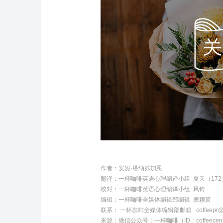
作者：
安妮·塔纳苏加恩
翻译
：
一杯咖啡英语心理编译小组 夏天（172
校对
：
一杯咖啡英语心理编译小组 风铃
编辑
：
一杯咖啡全媒体编辑部编辑 麦颖茵
联系
：
一杯咖啡全媒体编辑部邮箱
coffeepr
来源：微信公众号：一杯咖啡（ID：coffeecent