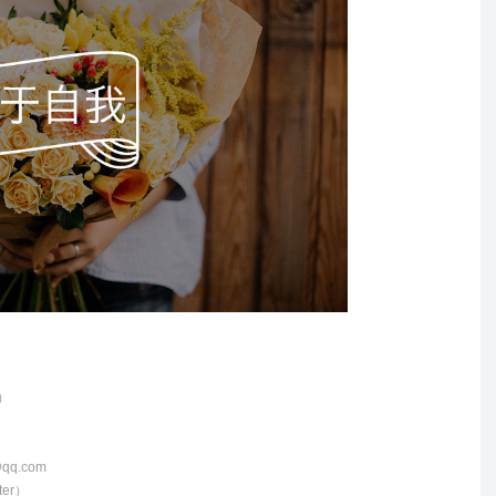
）
@qq.com
er）