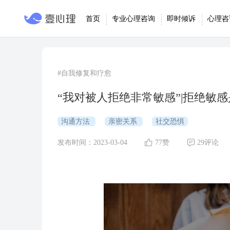
首页
专业心理咨询
即时倾诉
心理咨
#自我修复和疗愈
“我对被人拒绝非常敏感”|拒绝敏
沟通方法
亲密关系
社交恐惧
发布时间：2023-03-04
77赞
29评论