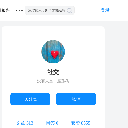
登录
业报告
社交
没有人是一座孤岛
关注ta
私信
文章 313
问答 0
获赞 8555