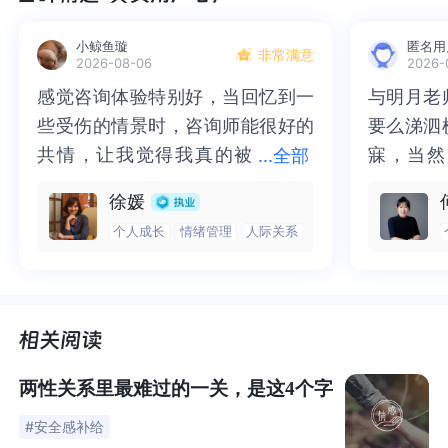
通常来说，不忠会终结一段关系，而实际上也往往如此。
小鲸鱼璇
匿名用
非常满意
2026-08-06
2026-
即便如此，值得一提的是，一些厉害的夫妇会设法修补他
感觉咨询体验特别好，当回忆到一
感觉咨询体验特别好，当回忆到一
与明月老
与明月老
们的关系并摒弃过去向前走。
些受伤的情景时，咨询师能很好的
些受伤的情景时，咨询师能很好的
要么涕泗
要么涕泗
共情，让我觉得我真的被
共情，让我觉得我真的被抱住了。
寐，当然
寐，当然
...
全部
不过这事只是例外，通常情况下不会发生。
抱住了。咨询完我会感觉，内心有
咨询完我会感觉，内心有一部分未
二十多年
的抑塞之
徐媛
一部分未处理的情绪被注意到了，
处理的情绪被注意到了，而且当咨
来，觉得
不必再踽
个人成长
情绪管理
人际关系
而且当咨询师准确说出我当时的情
询师准确说出我当时的情绪，我感
再困于桎
梏，更不
绪，我感觉当时那个弱小的小女孩
觉当时那个弱小的小女孩被看到
积，靡有
孑遗。“
被看到了，做完咨询，确实内心感
了，做完咨询，确实内心感觉轻快
云起时”
时”，此
觉轻快了很多，感觉轻松了。很感
了很多，感觉轻松了。很感谢咨询
前行。
行。
谢咨询师姐姐！
师姐姐！
两性关系里最难过的一关，是这4个字
#安全感补给