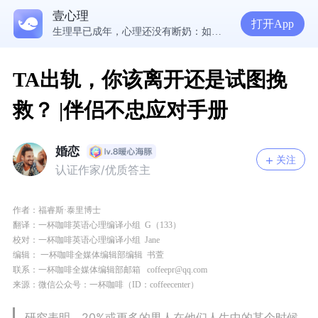
壹心理
5300万人在这里获得专业心理帮助
打开App
生理早已成年，心理还没有断奶：如何完成和母亲的“心理解绑”？
NPD前任伤我很深，如何彻底走出创伤？
一被忽视就焦虑？用自我对话给自己安全感
TA出轨，你该离开还是试图挽
救？ |伴侣不忠应对手册
婚恋
关注
认证作家/优质答主
作者：
福睿斯·泰里博士
翻译：
一杯咖啡英语心理编译小组
G
（133
）
校对：
一杯咖啡英语心理编译小组
Jane
编辑：
一杯咖啡全媒体编辑部编辑
书萱
联系：
一杯咖啡全媒体编辑部邮箱
coffeepr@qq.com
来源：微信公众号：一杯咖啡（ID：coffeecenter）
研究表明，20%或更多的男人在他们人生中的某个时候