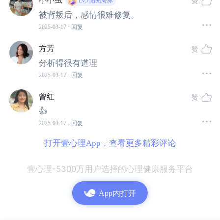
赞
Lv5
阳光海豚
被背叛后，感情很难修复。
当然，在做出这个决定时，你需要考虑许多不同的因素：
2025-03-17
· 回复
你结婚了吗？
方芳
赞
你有孩子吗？
分析得很有道理
这位不忠的人是否处在非同寻常的压力下并且做事不符
2025-03-17
· 回复
合他或者她的性格？
曾红
赞
你有经济上的理由维持这段关系吗？
👍
2025-03-17
· 回复
每一个人和他们的每一段关系都是独特的。
打开壹心理App，查看更多精彩评论
在做出任何决定之前，你需要仔细的考虑你的这一段关系
壹心理-5300万用户选择的心理健康服务平台
中的细节。
App内打开
但最终，有一个事实是无法改变的——
你的伴侣辜负了你
的信任，做出了背叛你的决定。