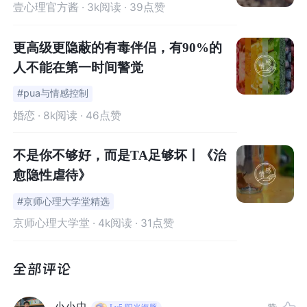
壹心理官方酱
· 3k阅读 · 39点赞
更高级更隐蔽的有毒伴侣，有90%的
人不能在第一时间警觉
#pua与情感控制
婚恋
· 8k阅读 · 46点赞
01
不是你不够好，而是TA足够坏丨《治
愈隐性虐待》
当配偶或爱人对你不忠
#京师心理大学堂精选
如果你正处于一段亲密关系中（无论是已婚或未婚），而
京师心理大学堂
· 4k阅读 · 31点赞
你的伴侣对你不忠，那么你现在就处于一个十字路口：
你是要选择留在这段关系中并努力维持它，还是与背叛你
的人分道扬镳结束这段关系？
小小虫