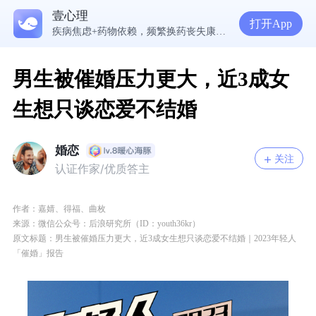
5300万人在这里获得专业心理帮助
壹心理
读懂防御机制，才能看见自己内心的真实需求
打开App
疾病焦虑+药物依赖，频繁换药丧失康复信心，怎么办？
走进内敛恋人的心，需要观察、回应和拥抱
男生被催婚压力更大，近3成女
生想只谈恋爱不结婚
婚恋
关注
认证作家/优质答主
作者：
嘉婧、得福、曲枚
来源：微信公众号：后浪研究所（ID：youth36kr）
原文标题：
男生被催婚压力更大，近3成女生想只谈恋爱不结婚｜2023年轻人
「催婚」报告