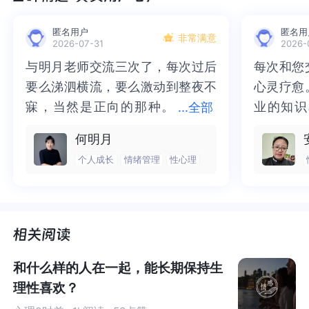
匿名用户
匿名用
非常满意
2026-07-31
2026-
与明月老师交流三次了，每次过后
与明月老师交流三次了，每次过后
每次和您
每次和您
要么涕泗横流，要么激动到整夜不
要么涕泗横流，要么激动到整夜不
心灵疗愈
心灵疗愈
寐，当然是正向的那种。
寐，当然是正向的那种。二十多年
业的知识
业的知识
...
全部
二十多年的抑塞之气一点点剥离开
的抑塞之气一点点剥离开来，觉得
为我点亮
前行的路
何明月
来，觉得不必再踽踽独行，也不必
不必再踽踽独行，也不必再困于桎
我喘不过
气的情绪
个人成长
情绪管理
性心理
再困于桎梏，更不必觉得这半生所
梏，更不必觉得这半生所积，靡有
逐渐释然
然。感谢
积，靡有孑遗。“行到水穷处，坐看
孑遗。“行到水穷处，坐看云起
光芒，也
也让我有
云起时”，此后大概不必再负着旧日
时”，此后大概不必再负着旧日前
气。真心
感谢您，
前行。
行。
好咨询师
师！
和什么样的人在一起，能长期保持生
理性喜欢？