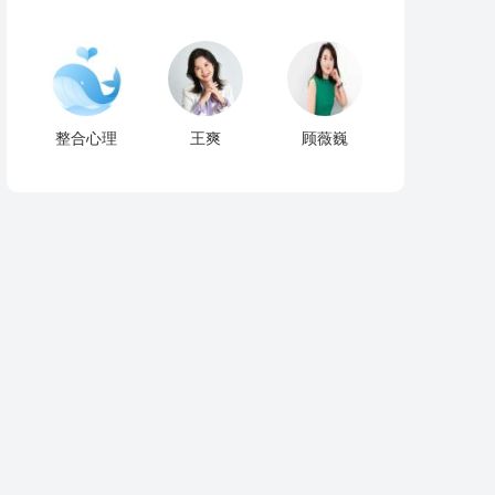
整合心理
王爽
顾薇巍