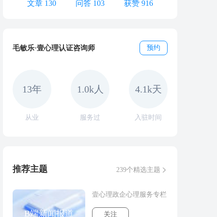
文章 130
问答 103
获赞 916
毛敏乐·壹心理认证咨询师
预约
13年
1.0k人
4.1k天
从业
服务过
入驻时间
推荐主题
239个精选主题
壹心理政企心理服务专栏
B端新闻报道
关注