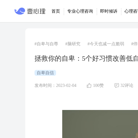
首页
专业心理咨询
即时倾诉
心理咨
#自卑与自尊
#脑研究
#今天也减一点脆弱
#
拯救你的自卑：5个好习惯改善低
自卑自信
发布时间：2023-02-04
100赞
32评论