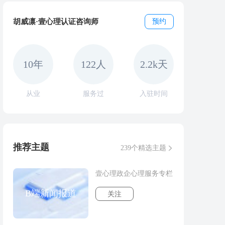
胡威凛·壹心理认证咨询师
预约
10年
122人
2.2k天
从业
服务过
入驻时间
推荐主题
239个精选主题
壹心理政企心理服务专栏
B端新闻报道
关注