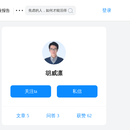
登录
业报告
胡威凛
关注ta
私信
文章 5
问答 3
获赞 62