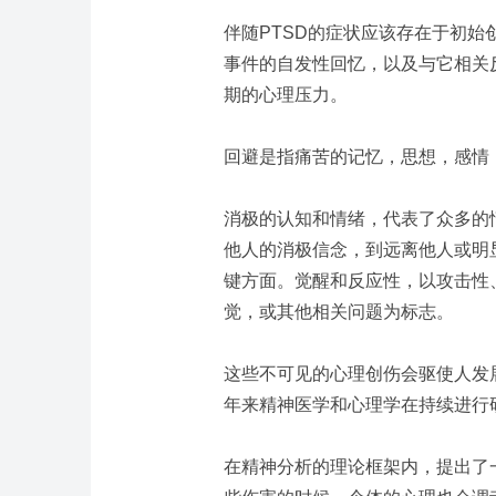
伴随
PTSD
的症状应该存在于初始
事件
的
自发性回忆，以
及与
它相关
期的心理压力。
回避是指痛苦的记忆，思想，感情
消极的认知和情绪
，
代表
了
众多的
他人的消极信念，到远离他人或明
键方面。觉醒和反应性
，
以攻击性
觉
，
或其他相关问题为标志。
这些不可见的心理创伤会
驱使
人发
年来精神医学和心理学在持续进行
在精神分析的理论框架内，提出了