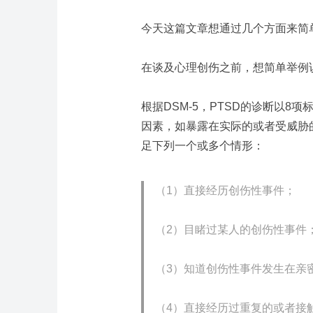
今天这篇文章想通过几个方面来简
在谈及心理创伤之前，想简单举例
根据
DSM-5
，
PTSD
的诊断以
8
项
因素，如暴露在实际的或者受威胁
足下列一个或多个情形：
（
1
）直接经历创伤性事件；
（
2
）目睹过某人的创伤性事件
（
3
）知道创伤性事件发生在亲
（
4
）直接经历过重复的或者接