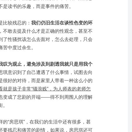
不是读书的乐趣，而是事件的痛苦。
是比较残忍的：
我们仍旧生活在谈性色变的环
，不敢去提及什么才是正确的性观念，甚至不
到了性骚扰该怎么去面对，怎么去处理，只会
痛苦中度过余生。
我叹为观止，避免涉及到剧透我就只是用我个
思琪意识到了自己遭遇了什么事情，试图去向
是很好的对待，而是家里人带着一种这么小的
看就是孩子非常“骚浪贱”，为人师表的老师怎
也变成了悲剧的开端——得不到周围人的理解
衔。
样的“房思琪”，在我们的生活中还有很多，甚
还要残忍和痛苦的剧情，如果说，房思琪还可