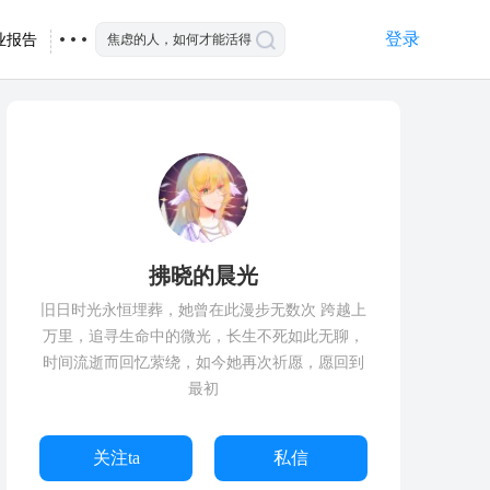
登录
业报告
拂晓的晨光
旧日时光永恒埋葬，她曾在此漫步无数次 跨越上
万里，追寻生命中的微光，长生不死如此无聊，
时间流逝而回忆萦绕，如今她再次祈愿，愿回到
最初
关注ta
私信