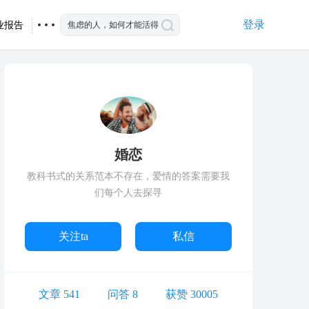
登录
业报告
婚恋
教科书式的关系范本不存在，爱情的答案需要我
们每个人去探寻
关注ta
私信
文章 541
问答 8
获赞 30005