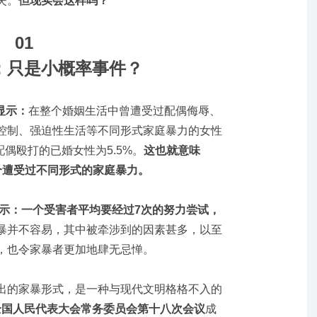
失。
但现实会这样吗？
01
：只是小概率事件？
显示：
在整个婚姻生活中曾遭受过配偶侮辱、
控制、强迫性生活等不同形式家庭暴力的女性
配偶殴打的已婚女性为5.5%。
这也就意味
个遭受过不同形式的家庭暴力。
显示：
一个受害者平均要经过7次的努力尝试，
暴并不容易，其中被牵涉到的因素甚多，以至
，也令家暴者更加地肆无忌惮。
出的家暴形式，是一种与现代文明格格不入的
二届全国人民代表大会常务委员会第十八次会议
成