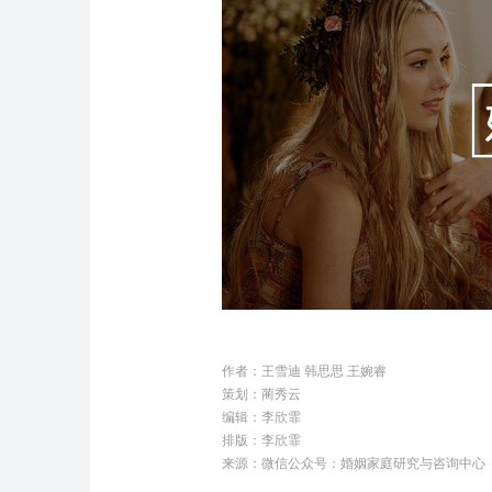
作者：
王雪迪 韩思思 王婉睿
策划：蔺秀云
编辑：李欣霏
排版：李欣霏
来源：微信公众号：婚姻家庭研究与咨询中心（ID：