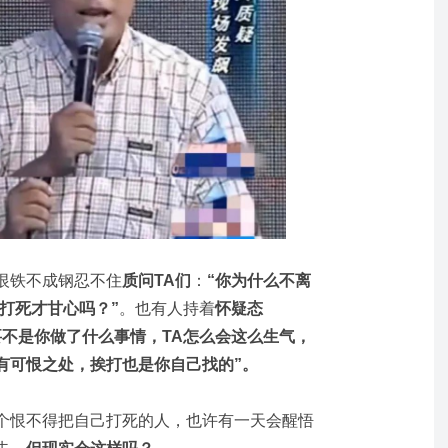
恨铁不成钢忍不住
质问TA们
：
“你为什么不离
被打死才甘心吗？”
。也有人持着
怀疑态
要不是你做了什么事情，TA怎么会这么生气，
有可恨之处，挨打也是你自己找的”。
个恨不得把自己打死的人，也许有一天会醒悟