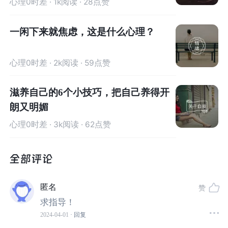
心理0时差
· 1k阅读 · 28点赞
一闲下来就焦虑，这是什么心理？
心理0时差
· 2k阅读 · 59点赞
滋养自己的6个小技巧，把自己养得开
朗又明媚
心理0时差
· 3k阅读 · 62点赞
匿名
赞
求指导！
我想说心理弹性是它
关系到每个
家庭
的幸福安康，更影响
2024-04-01
· 回复
着社会的和谐稳定
。