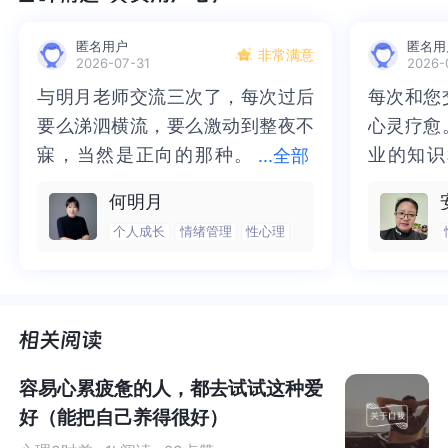
处绝境却始终未放弃，并坚信自己能够掌控命运，积极作
匿名用户
匿名用
为，最后创造出一系列奇迹。所以，
他的心理弹性极强，
非常满意
2026-07-31
2026-
内心强大
。
与明月老师交流三次了，每次过后
与明月老师交流三次了，每次过后
每次和您
每次和您
要么涕泗横流，要么激动到整夜不
要么涕泗横流，要么激动到整夜不
心灵疗愈
心灵疗愈
有些人
焦虑抑郁状况
在治疗过程中并没有多大好转，可能
寐，当然是正向的那种。
寐，当然是正向的那种。二十多年
业的知识
业的知识
...
全部
是因为
他们
压力应对的心理承受力较小。
特别是青春期的
二十多年的抑塞之气一点点剥离开
的抑塞之气一点点剥离开来，觉得
为我点亮
前行的路
孩子，
正处于身心发展和人格塑造的关键时期
，
他们的
自
何明月
来，觉得不必再踽踽独行，也不必
不必再踽踽独行，也不必再困于桎
我喘不过
气的情绪
我意识旺盛，
要居家上网课的日子，不管是对学生还是老
个人成长
情绪管理
性心理
再困于桎梏，更不必觉得这半生所
梏，更不必觉得这半生所积，靡有
逐渐释然
然。感谢
师，也更是对家长的一种考验，此刻
更需要提高
的是
心理
积，靡有孑遗。“行到水穷处，坐看
孑遗。“行到水穷处，坐看云起
光芒，也
也让我有
弹性
。
云起时”，此后大概不必再负着旧日
时”，此后大概不必再负着旧日前
气。真心
感谢您，
前行。
行。
好咨询师
师！
容易心累疲惫的人，都去试试这种爱
好（能把自己养得很好）