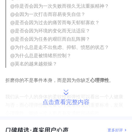
@
你是否会因为一次失败而很久无法重振精神？
@
会因为一次打击而容易丧失自信？
@
是否会因为过去的痛苦而每天郁郁寡欢？
@
是否会因为环境的变化而无法适应？
@
是否会因为任务的艰巨而自乱阵脚？
@
为什么
总是
走不出焦虑、抑郁、愤怒的状态？
@
为什么总是被情绪所控制？
@莫名的
越来越烦燥？
折磨你的不是事件本身，
而是因为你缺乏
心理弹性
。
我们
从
一个人的
身体的柔软性和弹性可以看出一个人健康
点击查看完整内容
与否；
而
心理弹性是衡量心理健康程度的重要标准，发展
心理弹性
，能
使
一个人
更具有
变通性和适应性。
电影《肖申克的救赎》中，主人公蒙冤遭受牢狱之灾，身
更多好评