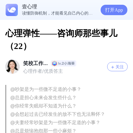
壹心理
5300万人在这里获得专业心理帮助
打开App
读懂防御机制，才能看见自己内心的真实需求
疾病焦虑+药物依赖，频繁换药丧失康复信心，怎么办？
走进内敛恋人的心，需要观察、回应和拥抱
心理弹性——咨询师那些事儿
（22）
笑校工作...
关注
心理作者/优质答主
@吵架是为一些微不足道的小事？
@总是担心未来会发生些什么？
@
你
经常失眠却不知道为什么
？
@
会
想起过去已经发生的放不下也无法释怀
？
@
夫妻经常吵架是
为一些微不足道的小事？
@
总是
烦恼抱怨那
一些
小麻烦
？