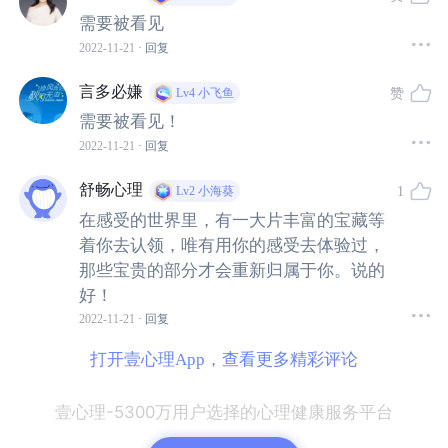
需要被看见
她说：是不是我真的很不好，我不知道天高地厚，我太自
2022-11-21
· 回复
私了，只考虑自己！我不值得拥有这些好的生活，这些都
是暂时的幸运，总有一天我会都失去的。
言多必嫌
赞
Lv4
小飞鱼
需要被看见！
在她的成长经历里，她接收到了太多否定的声音，却很少
2022-11-21
· 回复
有支持肯定的声音，然而那些长辈的声音就是权威，在他
舒畅心理
1
Lv2
小海葵
们面前她是如此的无力，她只能听着并接受，自我否定的
在感受的世界里，有一大片丰富的宝藏等
声音就这么形成了。
着你去认领，唯有用你的感受去体验过，
那些宝贵的部分才会重新归属于你。说的
所以，如果一个人总是觉得自己不够好，或许不是他本身
好！
有多么不好，而是他接收到了太多的偏颇的负面评价，让
2022-11-21
· 回复
他没办法形成对自己完整的认知。
打开壹心理App，查看更多精彩评论
02
壹心理-5300万用户选择的心理健康服务平台
你的经历，其实不是你的经历