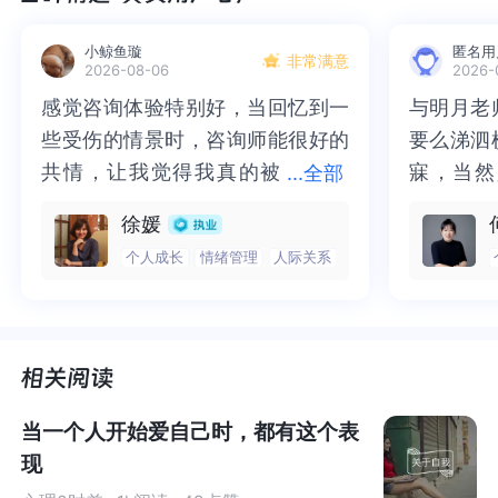
她对自己的感觉，跟她的实际能力和表现并
不
一致。
小鲸鱼璇
匿名用
非常满意
2026-08-06
2026-
感觉咨询体验特别好，当回忆到一
感觉咨询体验特别好，当回忆到一
与明月老
与明月老
她总觉得，我做
的
这些事情没有什么了不起，反而是有很
些受伤的情景时，咨询师能很好的
些受伤的情景时，咨询师能很好的
要么涕泗
要么涕泗
多事情别人做得比我还好，而我还有很多的问题没有解
共情，让我觉得我真的被
共情，让我觉得我真的被抱住了。
寐，当然
寐，当然
...
全部
决。
抱住了。咨询完我会感觉，内心有
咨询完我会感觉，内心有一部分未
二十多年
的抑塞之
徐媛
一部分未处理的情绪被注意到了，
处理的情绪被注意到了，而且当咨
来，觉得
不必再踽
01
个人成长
情绪管理
人际关系
而且当咨询师准确说出我当时的情
询师准确说出我当时的情绪，我感
再困于桎
梏，更不
为什么你会总觉得自己不够好？
绪，我感觉当时那个弱小的小女孩
觉当时那个弱小的小女孩被看到
积，靡有
孑遗。“
被看到了，做完咨询，确实内心感
了，做完咨询，确实内心感觉轻快
云起时”
时”，此
这跟她成长经历中他人对她的评价是分不开的。
觉轻快了很多，感觉轻松了。很感
了很多，感觉轻松了。很感谢咨询
前行。
行。
谢咨询师姐姐！
师姐姐！
她出生在一个重男轻女的家庭，家人的所有期待都放在了
当一个人开始爱自己时，都有这个表
哥哥身上，对于她的要求仅仅是有点文化、会做家务，以
现
后可以嫁个好人家。