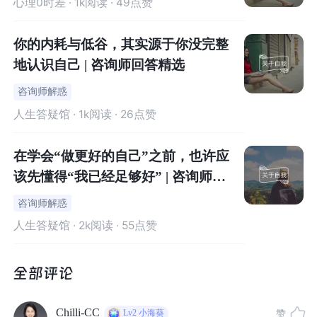
心理0时差
· 1k阅读 · 49点赞
她的学习成绩一直都非常拔尖，但是她并没有收到很多的
肯定，反而听到更多的是这样的话：你即使成绩好，也不
你的内耗与低谷，其实源于你没完整
可能像你哥一样有出息！女孩子成绩好是暂时的，以后就
地认识自己 | 咨询师回答精选
不会这么好了！
咨询师解惑
人生答疑馆
· 1k阅读 · 26点赞
初中毕业，她以优异的成绩考上了中专，家人和亲戚都一
致觉得她去学门技术更好，唯有
她
的老师几次上门说服她
在学会“做更好的自己”之前，也许应
的父母，最终才勉强同意她去上学。
该先懂得“我已经足够好” | 咨询师回
答精选
为此，父亲还责怪她：你要知道你是个女孩子，怎么能这
咨询师解惑
么不为家里考虑考虑！
人生答疑馆
· 2k阅读 · 55点赞
为此，她一直都很内疚。她特别不想谈过去，每每想起别
人对她说的那些话，想起父亲看她厌恶的眼神，她就不敢
再想下去。
Chilli-CC
赞
Lv2
小海葵