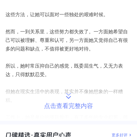
这些方法，让她可以面对一些独处的艰难时候。
然而，一到关系里，这些努力都失效了。一方面她希望自
己可以被理解、尊重和认可，另一方面她又觉得自己有很
多的问题和缺点，不值得被更好
地
对待。
所以，她时常压抑自己的感觉，既委屈生气，又无力表
达，只得默默忍受。
但她在现实生活中的表
现，其实并不像她想象的一样糟
糕。
点击查看完整内容
工作上，她是单位的项目骨干，有了多年的专业积累，领
着不错的薪水；家庭里，也是她在操持安排所有细碎的事
情，孩子也培养得很好。
更多好评