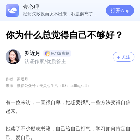
5300万人在这里获得专业心理帮助
壹心理
在爱里，我们舍不得放手的究竟是什么？ | 咨询师回答精选
打开App
经历失败反而哭不出来，我是解离了吗？
想分清客套和真心，先思考对方的身份动机
你为什么总觉得自己不够好？
罗近月
关注
认证作家/优质答主
作者：
罗近月
来源：微信公众号：美灵心生活（ID：meilingxinli）
有一位来访，一直很自卑，她想要找到一些方法变得自信
起来。
她读了不少励志书籍，自己给自己打气，学习如何肯定自
己、爱自己。