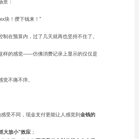
场景：
xx块！攒下钱来！”
控制在预算内，过了几天就再也坚持不住了。
这样的感觉——仿佛消费记录上显示的仅仅是
。
感觉不痛不痒。
的感受不同，现金支付更能让人感觉到
金钱的
“抓大放小”效应
；