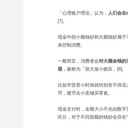
「心理账户理论」认为，
人们会在
[7]。
现金中的小额钱钞和大额钱钞属于
来控制消费。
一般而言，消费者会
对大额金钱的
视
，被称为「抓大放小效应」[8]。
比如学堂君小时候就特别舍不得花
币，硬币去小卖铺买零食。
现金支付时，金额大小不光由数字
区分，对于不同面额的钱钞会存在“