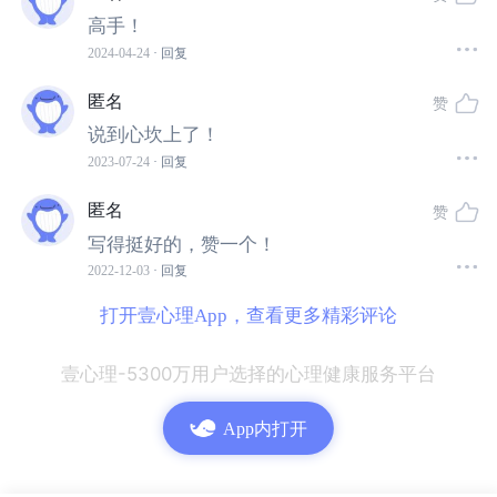
4.对现实情况的无奈
高手！
2024-04-24
· 回复
人的情绪总是会受到很多很多的事情影响，积极的，消极
匿名
赞
的，都会影响我们。我们的生存压力，我们面对的现实情
说到心坎上了！
况，太多的事都是我们无法面对和承担的。
对现实情况的
2023-07-24
· 回复
无奈，导致人的情绪持续低落；情绪的低落，导致无法正
常维系家庭和谐；如果对方不能够理解和包容，进而导致
匿名
赞
情绪的恶化，由此恶性循环。
在这种情绪低落的环境中，
写得挺好的，赞一个！
人若不懂发泄和控制，且他
/
她个人意识中是拒绝家庭暴力
2022-12-03
· 回复
和软暴力的前提下，因为爱，因为害怕，沉默是他们不得
打开壹心理App，查看更多精彩评论
不选择的结果。
壹心理-5300万用户选择的心理健康服务平台
5.个人心理的异常
App内打开
当人有
抑郁症、情感两相障碍、失眠、焦虑症、恐惧症等
等心理疾病的时候，他们都无法控制自己。
在这种背景下