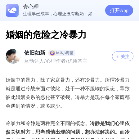
壹心理
5300万人在这里获得专业心理帮助
打开App
生理早已成年，心理还没有断奶：如何完成和母亲的“心理解绑”？
NPD前任伤我很深，如何彻底走出创伤？
一被忽视就焦虑？用自我对话给自己安全感
婚姻的危险之冷暴力
依旧如新
关注
互动达人/心理作者/优质答主
婚姻中的暴力，除了家庭暴力，还有冷暴力。所谓冷暴力
就是通过冷战来面对彼此，处于一种不服输的状态，导致
彼此婚姻关系的恶化甚至破裂。冷暴力是现在每个家庭都
会遇到的情况，或多或少。
冷暴力和冷静是两种完全不同的概念。
冷静是我们心里依
然关切对方，思考感情出现的问题，想办法解决的。而冷