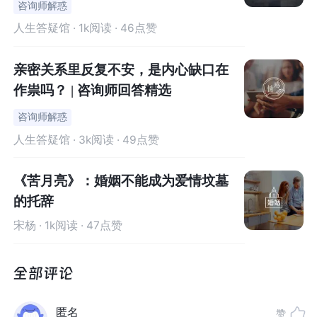
咨询师解惑
人生答疑馆
· 1k阅读 · 46点赞
3.自我保护的措施
亲密关系里反复不安，是内心缺口在
沉默，有时候是为了减少争吵。争吵在很多人看来，争吵
作祟吗？ | 咨询师回答精选
是一件费心劳神的事，他们想极力的避免这种情况，所以
选择了冷战来对抗。因为爱，因为不会表达，因为种种原
咨询师解惑
因，让他们恐惧，害怕失去婚姻，失去家庭，失去对方，
人生答疑馆
· 3k阅读 · 49点赞
所以用自己的行为向对方表达一种心声：你尽管说吧，反
正我不理，不认同，用这种方式来反抗和等待对方的道
《苦月亮》：婚姻不能成为爱情坟墓
歉。
这种自我保护意识是发自内心的，不敢去面对。有时
的托辞
候在他们看来是一种逃避，一种缓和。
宋杨
· 1k阅读 · 47点赞
其实从婚姻里来说，这种做法是大错特错的。
婚姻是平等
的，应该积极的去沟通，面子，在婚姻里是最不值钱的，
也是很多不可协调矛盾的出发点，但，尊严是要坚持的。
匿名
赞