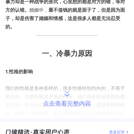
暴力却是一种战争的形式，心里想的都是对方的错，等对
方的认错。
婚姻中，
最不值钱的就是面子了，但是因为面
子，却是伤害了婚姻和情感，这是很多人都是无法忍受
的。
一、
冷暴力原因
1.性格的影响
我们的性格是多种多样的，很多性格特别内向的，不善于
表达的。当遇到家庭矛盾的时候，他们很多时候选择的都
点击查看完整内容
是沉默。因为他
们不善于表达自己的情绪，而且争吵的时
候，会处于一种劣势。他们不知道该怎么去说明自己的想
法，更多的时候用沉默来表达。
在他们看来，他们只是沉
默，但是在另外一个人看来，这是一种冷暴力。
更多好评