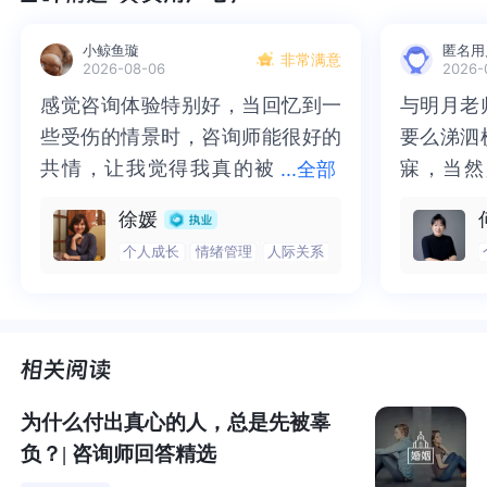
2.原生家庭的原因
小鲸鱼璇
匿名用
非常满意
2026-08-06
2026-
感觉咨询体验特别好，当回忆到一
感觉咨询体验特别好，当回忆到一
与明月老
与明月老
原生家庭是我们性格和价值观形成的基本和影响最大的部
些受伤的情景时，咨询师能很好的
些受伤的情景时，咨询师能很好的
要么涕泗
要么涕泗
分。如果
原生家庭存在冷漠、暴力等情况，就会在童年时
共情，让我觉得我真的被
共情，让我觉得我真的被抱住了。
寐，当然
寐，当然
...
全部
期产生长远的阴影，直至他的意志力和是非观能够改变这
抱住了。咨询完我会感觉，内心有
咨询完我会感觉，内心有一部分未
二十多年
的抑塞之
种情况。
当我们的童年形成这种情况以后，
我们能做的不
徐媛
只是顺从和妥协，还是可以改变和反抗的。
我们应该充分
一部分未处理的情绪被注意到了，
处理的情绪被注意到了，而且当咨
来，觉得
不必再踽
个人成长
情绪管理
人际关系
利用我们接受的积极的、符合社会发展规律的思想意识去
而且当咨询师准确说出我当时的情
询师准确说出我当时的情绪，我感
再困于桎
梏，更不
改变原生家庭的情况。
绪，我感觉当时那个弱小的小女孩
觉当时那个弱小的小女孩被看到
积，靡有
孑遗。“
被看到了，做完咨询，确实内心感
了，做完咨询，确实内心感觉轻快
云起时”
时”，此
虽然童年的痛苦会让人沉默、冰冷，进而让自己的婚姻也
觉轻快了很多，感觉轻松了。很感
了很多，感觉轻松了。很感谢咨询
前行。
行。
走上一样的道路，但是我们是可以与家庭沟通，哪怕不能
谢咨询师姐姐！
师姐姐！
改变常年的矛盾积累，但是依然可以让他们感受到婚姻的
为什么付出真心的人，总是先被辜
价值，进而让我们有自信心，将这种阴影慢慢的变成纾
负？| 咨询师回答精选
解。