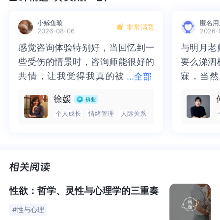
这突如其来的反应，让郭先生一下子懵了。
小鲸鱼璇
匿名用
非常满意
2026-08-06
2026-
妈妈听到女儿的哭声，赶紧过来安抚。
感觉咨询体验特别好，当回忆到一
感觉咨询体验特别好，当回忆到一
与明月老
与明月老
些受伤的情景时，咨询师能很好的
些受伤的情景时，咨询师能很好的
要么涕泗
要么涕泗
并解释下午给女儿看书，讲了人体器官，告诉她男女有
共情，让我觉得我真的被
共情，让我觉得我真的被抱住了。
寐，当然
寐，当然
...
全部
别，不能让男生碰她的身体。
抱住了。咨询完我会感觉，内心有
咨询完我会感觉，内心有一部分未
二十多年
的抑塞之
徐媛
一部分未处理的情绪被注意到了，
处理的情绪被注意到了，而且当咨
来，觉得
不必再踽
没想到，女儿不仅牢牢记在心里，还表现出了超强的防范
个人成长
情绪管理
人际关系
而且当咨询师准确说出我当时的情
询师准确说出我当时的情绪，我感
再困于桎
梏，更不
意识。
绪，我感觉当时那个弱小的小女孩
觉当时那个弱小的小女孩被看到
积，靡有
孑遗。“
被看到了，做完咨询，确实内心感
了，做完咨询，确实内心感觉轻快
云起时”
时”，此
郭先生也表示，这些知识孩子越早懂越好，之后也一定会
觉轻快了很多，感觉轻松了。很感
了很多，感觉轻松了。很感谢咨询
前行。
行。
注意。
谢咨询师姐姐！
师姐姐！
性欲：哲学、灵性与心理学的三重奏
事件持续发酵，网友们的看法也褒贬不一：
#性与心理