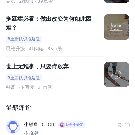
黄浩
· 2k阅读 · 39点赞
对于自家孩子用了很多种方法都改变不了这种拖延行为，
拖延症必看：做出改变为何如此困
那家长们反思了吗？我们是否用对了方法，我们又是否能
难？
意识到孩子这种行为带来的危害呢?什么又叫拖延现象呢?
#重新认识拖延症
拖延现象（英文：Procrastination）指非必要、后果有害
思维升级
· 4k阅读 · 65点赞
的推迟行为，在中文互联网中又俗称「拖延症」，但「拖
延症」并非医学或心理学上的诊断术语，而是半正式的网
世上无难事，只要肯放弃
络名词。 拖延现象通常是因为时间管理与自我调节技能的
#重新认识拖延症
缺乏，少数情况下，也可能是一些深层问题的外在表现。
科普
· 4k阅读 · 31点赞
①
“我家孩子天生就这样，可能是出生时辰自带的吧！”
天生自带拖延症？
有的父母用这样的理由说服自己，其实
小鲸鱼HCuCHf
赞
Lv0
小虾米
就是在逃避自己的责任和不愿意去面对孩子这样的问题，
不拖延