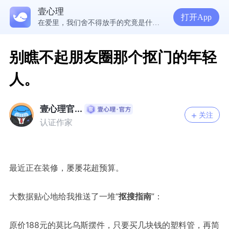
壹心理
5300万人在这里获得专业心理帮助
打开App
在爱里，我们舍不得放手的究竟是什么？ | 咨询师回答精选
经历失败反而哭不出来，我是解离了吗？
想分清客套和真心，先思考对方的身份动机
别瞧不起朋友圈那个抠门的年轻
人。
壹心理官...
关注
认证作家
最近正在装修，屡屡花超预算。
大数据贴心地给我推送了一堆“
抠搜指南
”：
原价188元的莫比乌斯摆件，只要买几块钱的塑料管，再简