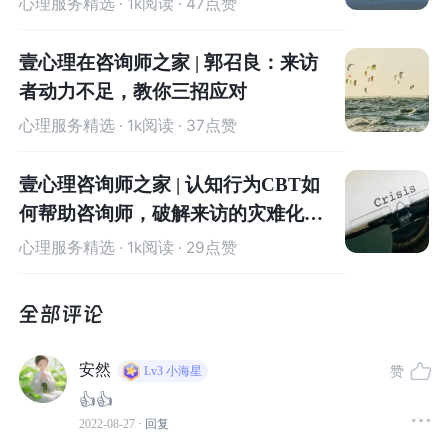
心理服务精选
· 1k阅读 · 47点赞
如：这位男士是癌症患者、同性恋者或者百万富翁等等，
让被试认为这个男士是非同寻常的。
壹心理在咨询师之家 | 郭召良：来访
者动力不足，教你三招应对
结果显示，有特殊引导的一组学生对该位男士的关注度更
高，他们发现了更多另一组参与者没有发现的特征；与此
心理服务精选
· 1k阅读 · 37点赞
同时，他们对于这位男士的评价也会变得更为极端。
壹心理咨询师之家 | 认知行为CBT如
由此可见，独特性在我们生活中对于各种人、事、物的认
何帮助咨询师，破解来访的灾难化思
识都发挥了重要作用，并且
人们有着强烈的追求独特性的
维
心理服务精选
· 1k阅读 · 29点赞
需求
。
美国普度大学的心理学家斯奈德和弗洛姆金曾让普度大学
的大学生们参加态度测试，并随机告知他们：他们与其他
安然
赞
Lv3
小海星
一万名学生的态度截然不同或完全一样。之后，再试图让
👍👍
他们产生从众行为。
2022-08-27
· 回复