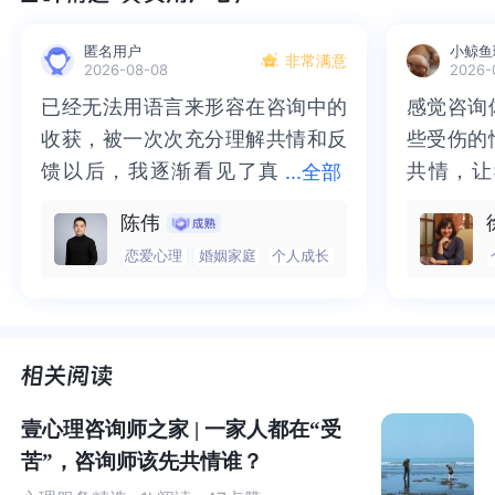
用于我们在社会生活中标识自身与他人的不同，识别与自
己拥有同样特性的群体。
匿名用户
小鲸鱼
非常满意
2026-08-08
2026-
如果你能够清楚地了解自己与其他人的独特性和共性，并
已经无法用语言来形容在咨询中的
已经无法用语言来形容在咨询中的
感觉咨询
感觉咨询
且通过共性和独特性去识别并融入不同的群体，将有助于
收获，被一次次充分理解共情和反
收获，被一次次充分理解共情和反
些受伤的
些受伤的
我们形成自我意识，更好地融入社会生活。
馈以后，我逐渐看见了真
馈以后，我逐渐看见了真实的那
共情，让
共情，让
...
全部
实的那个“自己”，所有的混沌逐渐
个“自己”，所有的混沌逐渐清晰，
抱住了。
咨询完我
陈伟
反过来，当你和周围的人都不太一样时，你的独特性则会
清晰，也慢慢找回了内在的力量。
也慢慢找回了内在的力量。虽然不
一部分未
处理的情
恋爱心理
婚姻家庭
个人成长
吸引别人更多的关注，或者是引起其他人的偏见。
虽然不知道还要有多久的路要走，
知道还要有多久的路要走，但我很
而且当咨
询师准确
但我很明确的有了方向。“好的咨询
明确的有了方向。“好的咨询师，本
绪，我感
觉当时那
心理学家埃伦·兰格和洛伊丝·英伯曾做过这样一个实验：他
师，本身就具有疗愈性”，在陈老师
身就具有疗愈性”，在陈老师这里，
被看到了
了，做完
们让哈佛的一些大学生观看一位男士阅读的录像并观察这
这里，让我真切的感受到了🙏❤️
让我真切的感受到了🙏❤️
觉轻快了
了很多，
位男士的特征[4]。
谢咨询师
师姐姐！
壹心理咨询师之家 | 一家人都在“受
参与者被随机分成「特殊引导组」和「没有特殊引导
苦”，咨询师该先共情谁？
组」。对于特殊引导组，研究者会给参与者特殊的暗示，