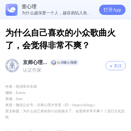
壹心理
5300万人在这里获得专业心理帮助
打开App
为什么越深爱一个人，越容易陷入焦虑痛苦？| 咨询师回答精选
准高三，女，学习焦虑，感觉好抑郁，很空虚，怎么办？
渴望爱却总是受伤，学会把爱意还给自己
为什么自己喜欢的小众歌曲火
了，会觉得非常不爽？
京师心理...
关注
认证作家
作者：雨润草木非易
编辑：Emeria
美编：Zene
来源：微信公众号：京师心理大学堂（ID：bnupsychology）
原文标题：
为什么自己喜欢的小众歌曲火了，会觉得非常不爽？丨流行文化恐
惧