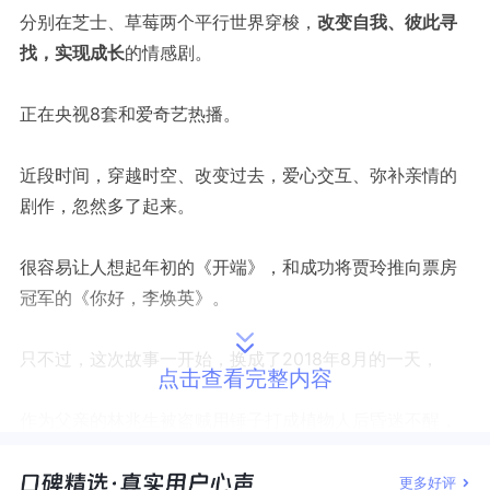
分别在芝士、草莓两个平行世界穿梭，
改变自我、彼此寻
找，实现成长
的情感剧。
正在央视8套和爱奇艺热播。
近段时间，穿越时空、改变过去，爱心交互、弥补亲情的
剧作，忽然多了起来。
很容易让人想起年初的《开端》，和成功将贾玲推向票房
冠军的《你好，李焕英》。
只不过，这次故事一开始，换成了2018年8月的一天，
点击查看完整内容
作为父亲的林兆生被盗贼用锤子打成植物人后昏迷不醒，
女儿林朝夕正准备全身心照顾爸爸，却在自家门口与现在
更多好评