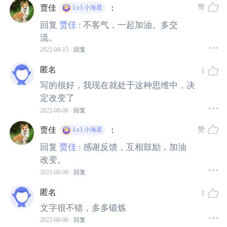
赞
贾佳
：
Lv3
小海星
回复
贾佳
:
不客气，一起加油。多交
没有刻意的少年老成，不做作生硬，显得足够童真自然。
流。
2022-08-15
· 回复
特别是饰演纪江（幼时福利院名叫党爱民）的小孩，让人
爱不释手。
匿名
1
写的很好，我现在就处于这种思维中，决
定改变了
2022-08-06
· 回复
赞
贾佳
：
Lv3
小海星
回复
贾佳
:
感谢反馈，互相鼓励，加油
改变。
2022-08-08
· 回复
匿名
1
文字很不错，多多锻炼
2022-08-06
· 回复