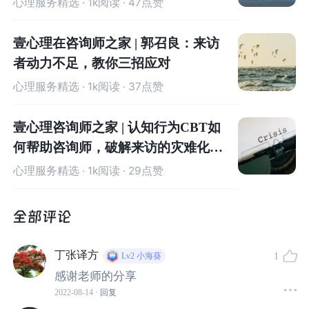
心理服务精选
· 1k阅读 · 47点赞
壹心理在咨询师之家 | 郭召良：来访
者动力不足，教你三招应对
心理服务精选
· 1k阅读 · 37点赞
壹心理咨询师之家 | 认知行为CBT如
何帮助咨询师，破解来访的灾难化思
维
于是，产生了一连串啼笑皆非、笑中带泪的孩童之间、孩
心理服务精选
· 1k阅读 · 29点赞
童与大人间的沟通成长故事。
值得一说的是，林朝夕、纪江、裴之等一众小伙伴的青年
演员和童星之间的不间断切换和真情表演，着实让人喜
丁张译方
1
Lv2
小海葵
欢。
感谢老师的分享
2022-08-14
· 回复
那几个10后孩子，演的不能太好。