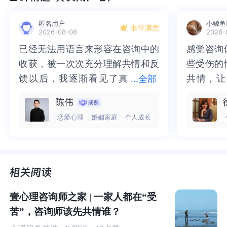
的青年明星、当年的奥数班同学纪江相遇，
匿名用户
小鲸鱼
非常满意
2026-08-08
2026-
穿越回12年前，平行芝士世界，小学五年级的故事。
已经无法用语言来形容在咨询中的
已经无法用语言来形容在咨询中的
感觉咨询
感觉咨询
收获，被一次次充分理解共情和反
收获，被一次次充分理解共情和反
些受伤的
些受伤的
从成年男女，一下子变回11岁小孩。
馈以后，我逐渐看见了真
馈以后，我逐渐看见了真实的那
共情，让
共情，让
...
全部
实的那个“自己”，所有的混沌逐渐
个“自己”，所有的混沌逐渐清晰，
抱住了。
咨询完我
可以想象，
如果真的发生在你身上，是多么有趣又让人难
陈伟
清晰，也慢慢找回了内在的力量。
也慢慢找回了内在的力量。虽然不
一部分未
处理的情
以忍受的事情。
恋爱心理
婚姻家庭
个人成长
虽然不知道还要有多久的路要走，
知道还要有多久的路要走，但我很
而且当咨
询师准确
但我很明确的有了方向。“好的咨询
明确的有了方向。“好的咨询师，本
绪，我感
觉当时那
小时候的林朝夕（参演过《隐秘的角落》的王圣迪）和纪
师，本身就具有疗愈性”，在陈老师
身就具有疗愈性”，在陈老师这里，
被看到了
了，做完
江（傅铂涵），
这里，让我真切的感受到了🙏❤️
让我真切的感受到了🙏❤️
觉轻快了
了很多，
试图通过重新促成2006年暑期的一张奥数集训营合影，实
谢咨询师
师姐姐！
现穿越回现世的目标。
壹心理咨询师之家 | 一家人都在“受
苦”，咨询师该先共情谁？