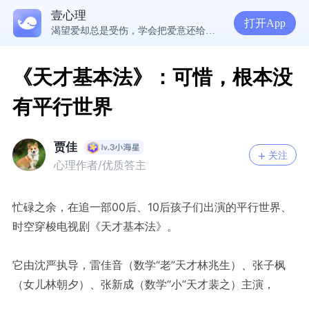
为什么越深爱一个人，越容易陷入焦虑痛苦？| 咨询师回答精选
壹心理
准高三，女，学习焦虑，感觉好抑郁，很空虚，怎么办？
打开App
渴望爱却总是受伤，学会把爱意还给自己
《天才基本法》：可惜，根本没
有平行世界
贾佳
关注
心理作者/优质答主
忙碌之余，在追一部00后、10后孩子们出演的平行世界、
时空穿梭电视剧《天才基本法》。
它由沈严执导，雷佳音（数学“老”天才林兆生）、张子枫
（女儿林朝夕）、张新成（数学“小”天才裴之）主演，