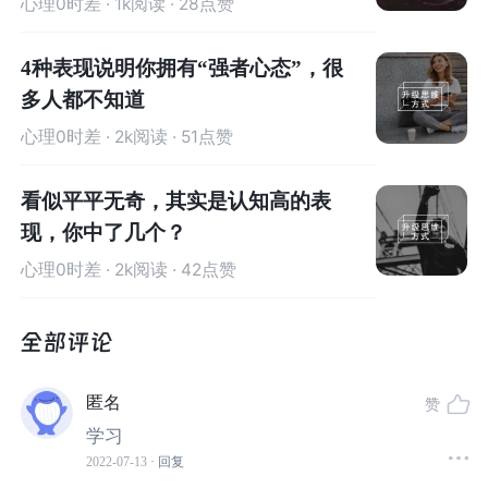
心理0时差
· 1k阅读 · 28点赞
小孩子聊天，给他们一块棉花糖，然后声称要处理点事
情，起身离开，并告诉他们：他们可以立刻吃掉那块棉花
4种表现说明你拥有“强者心态”，很
糖，或者选择等待15分钟等米歇尔回来，这样他们就可以
多人都不知道
额外获得一块棉花糖。可是对于四岁的小孩子来说，谁会
心理0时差
· 2k阅读 · 51点赞
拒绝一块送到嘴边的美味棉花糖呢？他们有的在米歇尔离
开后立刻就把棉花糖塞进了嘴里，有的想忍住不吃，就贴
看似平平无奇，其实是认知高的表
在嘴巴上闻一下，闻着闻着就塞进了嘴巴里，也有的为了
现，你中了几个？
转移自己的注意力，使劲摆弄自己的衣角……
心理0时差
· 2k阅读 · 42点赞
15分钟后，有三分之二的孩子已经将棉花糖转移到自己的
肚子里，只有三分之一的孩子做到了等待米歇尔回来后拥
有两块棉花糖。
匿名
赞
这三分之一的孩子们所表现出来的便是
延迟满足的能力
学习
[2]。
2022-07-13
· 回复