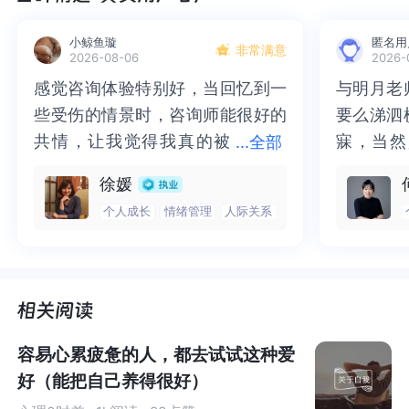
他说：“曾经有两种人，一种是采集文明，他今天饿了，他
一伸手一个果子，他当时很快乐，但这种人被淘汰了；活
小鲸鱼璇
匿名用
非常满意
2026-08-06
2026-
下来的，是我们这些不快乐的人，压抑了欲望选择种地，
感觉咨询体验特别好，当回忆到一
感觉咨询体验特别好，当回忆到一
与明月老
与明月老
我们是春天种，等好几个月秋天吃，这就叫延迟满足。”
些受伤的情景时，咨询师能很好的
些受伤的情景时，咨询师能很好的
要么涕泗
要么涕泗
共情，让我觉得我真的被
共情，让我觉得我真的被抱住了。
寐，当然
寐，当然
...
全部
究竟什么是延迟满足？
抱住了。咨询完我会感觉，内心有
咨询完我会感觉，内心有一部分未
二十多年
的抑塞之
徐媛
一部分未处理的情绪被注意到了，
处理的情绪被注意到了，而且当咨
来，觉得
不必再踽
个人成长
情绪管理
人际关系
而且当咨询师准确说出我当时的情
询师准确说出我当时的情绪，我感
再困于桎
梏，更不
心理学上认为，能够
延迟现在就可以获得的奖赏，而去获
取在一段时间后才能得到的更好的奖
赏，
这样的一种能力
绪，我感觉当时那个弱小的小女孩
觉当时那个弱小的小女孩被看到
积，靡有
孑遗。“
就叫做延迟满足[1]。与之相反的概念就是即时满足，即选
被看到了，做完咨询，确实内心感
了，做完咨询，确实内心感觉轻快
云起时”
时”，此
择立刻获得奖赏。
觉轻快了很多，感觉轻松了。很感
了很多，感觉轻松了。很感谢咨询
前行。
行。
谢咨询师姐姐！
师姐姐！
关于延迟满足，有一项经典研究，是心理学家沃尔特·米歇
容易心累疲惫的人，都去试试这种爱
尔（Mischel Walter）在斯坦福大学做的一项实验。在这
好（能把自己养得很好）
项研究中，他的被试是一群四岁的小孩子，他单独和每位