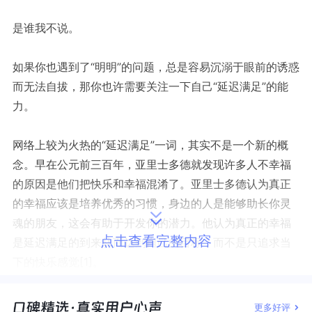
是谁我不说。
如果你也遇到了“明明”的问题，总是容易沉溺于眼前的诱惑
而无法自拔，那你也许需要关注一下自己“延迟满足”的能
力。
网络上较为火热的“延迟满足”一词，其实不是一个新的概
念。早在公元前三百年，亚里士多德就发现许多人不幸福
的原因是他们把快乐和幸福混淆了。亚里士多德认为真正
的幸福应该是培养优秀的习惯，身边的人是能够助长你灵
魂的朋友，这会有助于开发你的潜力。他认为真正的幸福
点击查看完整内容
是延迟满足的到来从而达到自己的目标，而不是只追求当
下的快乐感觉[1]。
在《奇葩说》里，李诞曾经解释过他所认为的延迟满足。
更多好评