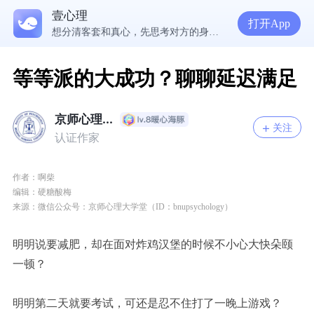
在爱里，我们舍不得放手的究竟是什么？ | 咨询师回答精选
壹心理
经历失败反而哭不出来，我是解离了吗？
打开App
想分清客套和真心，先思考对方的身份动机
等等派的大成功？聊聊延迟满足
京师心理...
关注
认证作家
作者：啊柴
编辑：硬糖酸梅
来源：微信公众号：京师心理大学堂（ID：bnupsychology）
明明说要减肥，却在面对炸鸡汉堡的时候不小心大快朵颐
一顿？
明明第二天就要考试，可还是忍不住打了一晚上游戏？