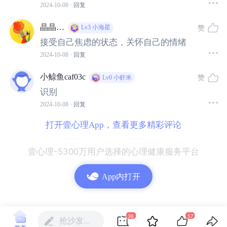
2024-10-08
· 回复
+D
，则表示愉悦度、优势度处于较高水平，而激活度处于
较低的水平，此时的情绪是放松的。
晶晶…
赞
Lv3
小海星
接受自己焦虑的状态，关怀自己的情绪
6.
焦虑
2024-10-08
· 回复
小鲸鱼caf03c
赞
Lv0
小虾米
当
P
、
D
两个维度得分为负，
A
维度得分为正，即
-P
、
+A
、
识别
-D
，则表示愉悦度、优势度处于较低水平，而激活度处于
2024-10-08
· 回复
较高的水平，此时的情绪是焦虑的。
打开壹心理App，查看更多精彩评论
7.
温顺
壹心理-5300万用户选择的心理健康服务平台
当
P
维度得分为正，
A
、
D
两个维度得分为负，即
+P
、
-A
、
App内打开
-D
，则表示愉悦度处于较高水平，而激活度、优势度处于
较低的水平，此时的情绪是温顺的。
36
57
抢沙发…
8.
敌意