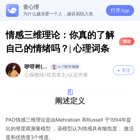
壹心理
5300万人在这里获得专业心理帮助
打开App
为什么越深爱一个人，越容易陷入焦虑痛苦？| 咨询师回答精选
准高三，女，学习焦虑，感觉好抑郁，很空虚，怎么办？
渴望爱却总是受伤，学会把爱意还给自己
情感三维理论：你真的了解
精选
自己的情绪吗？| 心理词条
咿呀树(...
关注
心探教练/优质答主/认证作家
阐述定义
PAD
情感三维理论是由
Mehrabian
和
Russell
于
1994
年提
出的维度观测量模型
，该模型认为情感具有愉悦度
、激活
度和优势度
3
个维度。