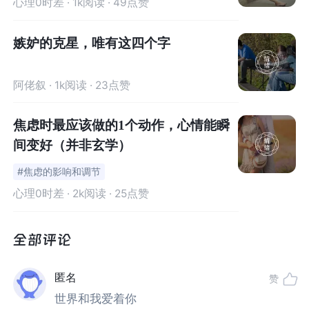
心理0时差
· 1k阅读 · 49点赞
3.
依赖
嫉妒的克星，唯有这四个字
当
P
、
A
两个维度得分为正，
D
维度得分为负，即
+P
、
+
阿佬叙
· 1k阅读 · 23点赞
A
、
-D
，则表示愉悦度、激活度处于较高水平，而优势度
处于较低的水平，此时的情绪是依赖的。
焦虑时最应该做的1个动作，心情能瞬
间变好（并非玄学）
4.
蔑视
#焦虑的影响和调节
当
P
、
A
两个维度得分为负，
D
维度得分为正，即
-P
、
-A
、
心理0时差
· 2k阅读 · 25点赞
+D
，则表示愉悦度、激活度处于较低水平，而优势度处于
较高的水平，此时的情绪是蔑视的。
5.
放松
匿名
赞
世界和我爱着你
当
P
、
D
两个维度得分为正，
A
维度得分为负，即
+P
、
-A
、