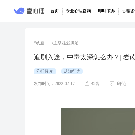
首页
专业心理咨询
即时倾诉
心理咨
#成瘾
#主动延迟满足
追剧入迷，中毒太深怎么办？| 岩
分析解读
认知行为
发布时间：2022-02-17
45赞
3评论