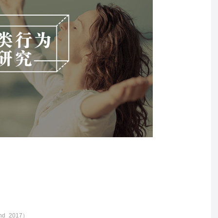
d_2017）