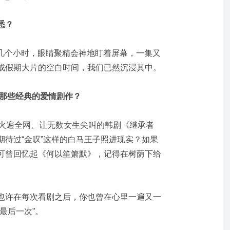
悉？
是几个小时，眼睛聚精会神地盯着屏幕，一集又
或假期大片的空白时间，我们已然沉浸其中。
过那些经典的爱情剧作？
年火遍全网、让无数女生尖叫的韩剧《继承者
期待过“金叹”这样的白马王子照进现实？
如果
可曾回忆起《何以笙箫默》，
记得在树荫下给
也许在每次看剧之后，你也曾在心里一遍又一
最后一次”。