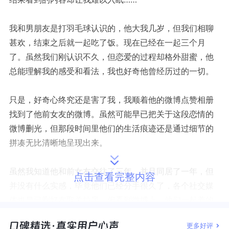
我和男朋友是打羽毛球认识的，他大我几岁，但我们相聊
甚欢，结束之后就一起吃了饭。现在已经在一起三个月
了。虽然我们刚认识不久，但恋爱的过程却格外甜蜜，他
总能理解我的感受和看法，我也好奇他曾经历过的一切。
只是，好奇心终究还是害了我，我顺着他的微博点赞相册
找到了他前女友的微博。虽然可能早已把关于这段恋情的
微博删光，但那段时间里他们的生活痕迹还是通过细节的
拼凑无比清晰地呈现出来。
虽然我知道他和前女友交往了三年，并且同居了一年，但
点击查看完整内容
并没有什么实感，毕竟他们已经分手很久了，各个社交媒
体也早已删好友取关拉黑。但看到微博上，他们一起养的
兔子从领回家到慢慢长大到生病去世的记录和照片，我还
更多好评
是破防了。