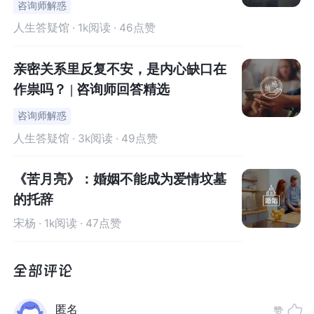
咨询师解惑
3）承受不起对方的恐吓。
人生答疑馆
· 1k阅读 · 46点赞
还有一些被害者选择留下来，就是因为对方的恐吓，比如
对方扬言“你要报警、或离婚，我不会放过你全家”，就会让
很多人害怕，不敢离开。
亲密关系里反复不安，是内心缺口在
作祟吗？ | 咨询师回答精选
可见，内心不够强大的人，他们缺少离开的勇气和胆量，
咨询师解惑
只好继续维系着名存实亡的婚姻。
人生答疑馆
· 3k阅读 · 49点赞
02
《苦月亮》：婚姻不能成为爱情坟墓
相信爱还在，
的托辞
选择原谅和理解
宋杨
· 1k阅读 · 47点赞
除了上述原因外，那些家暴受害者选择继续留下来，还有
一个原因，那就是认为爱还在，自己想改造对方。
匿名
赞