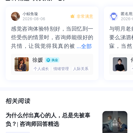
对于内心强大的人来说，离婚不是什么大事，但对于内心
脆弱的人来说，离婚，意味着人生失败，他们承受不起。
小鲸鱼璇
匿名用
非常满意
2026-08-06
2026-
感觉咨询体验特别好，当回忆到一
感觉咨询体验特别好，当回忆到一
与明月老
与明月老
1）承受不起经济的压力。
些受伤的情景时，咨询师能很好的
些受伤的情景时，咨询师能很好的
要么涕泗
要么涕泗
离婚后的生活，让他们倍感压力，特别是带着孩子生活的
人，经济上的压力会促使他们打消离婚的念头，因为他们
共情，让我觉得我真的被
共情，让我觉得我真的被抱住了。
寐，当然
寐，当然
...
全部
不太相信自己可以过得很好，更不自信自己可以给孩子一
抱住了。咨询完我会感觉，内心有
咨询完我会感觉，内心有一部分未
二十多年
的抑塞之
徐媛
个好的未来。
一部分未处理的情绪被注意到了，
处理的情绪被注意到了，而且当咨
来，觉得
不必再踽
个人成长
情绪管理
人际关系
而且当咨询师准确说出我当时的情
询师准确说出我当时的情绪，我感
再困于桎
梏，更不
2）承受不了外界的评价。
绪，我感觉当时那个弱小的小女孩
觉当时那个弱小的小女孩被看到
积，靡有
孑遗。“
那些把离婚当作人生失败的人，会格外在意外界对自己的
被看到了，做完咨询，确实内心感
了，做完咨询，确实内心感觉轻快
云起时”
时”，此
评价。他们担心外界否定自己，更在乎自己离婚给孩子、
觉轻快了很多，感觉轻松了。很感
了很多，感觉轻松了。很感谢咨询
前行。
行。
家人带来负面影响，于是会选择隐忍，凑合着过。就像那
谢咨询师姐姐！
师姐姐！
些用“你离婚，就是给我们丢脸”的话来威胁女儿或儿子的父
为什么付出真心的人，总是先被辜
母，他们就是在给孩子施压。
负？| 咨询师回答精选