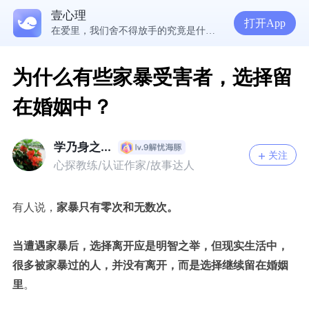
壹心理
5300万人在这里获得专业心理帮助
打开App
在爱里，我们舍不得放手的究竟是什么？ | 咨询师回答精选
经历失败反而哭不出来，我是解离了吗？
想分清客套和真心，先思考对方的身份动机
为什么有些家暴受害者，选择留
在婚姻中？
学乃身之...
关注
心探教练/认证作家/故事达人
有人说，
家暴只有零次和无数次。
当遭遇家暴后，选择离开应是明智之举，但现实生活中，
很多被家暴过的人，并没有离开，而是选择继续留在婚姻
里
。