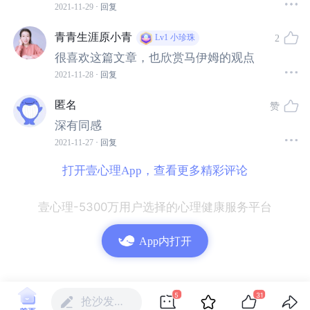
2021-11-29
· 回复
之后回归演艺界，
凭借《生活大爆炸》中的艾米一角，斩
获了 4 次艾美奖喜剧类最佳女配角提名。
青青生涯原小青
2
Lv1
小珍珠
很喜欢这篇文章，也欣赏马伊姆的观点
读书、结婚、生娃、搞事业，一刻都没耽误。
2021-11-28
· 回复
匿名
赞
她到底有什么“超能力”？
深有同感
2021-11-27
· 回复
壹心理专访了《生活大爆炸》中艾米的饰演者，神经科学
博士、演员马伊姆·拜力克。
打开壹心理App，查看更多精彩评论
壹心理-5300万用户选择的心理健康服务平台
如果你作为一名女性，面临过关于爱情、女性以及自我的
困惑，希望这篇文章对你有一点帮助。
App内打开
5
31
抢沙发…