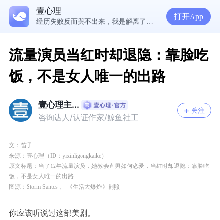
在爱里，我们舍不得放手的究竟是什么？ | 咨询师回答精选
壹心理
经历失败反而哭不出来，我是解离了吗？
打开App
想分清客套和真心，先思考对方的身份动机
流量演员当红时却退隐：靠脸吃
饭，不是女人唯一的出路
壹心理主...
关注
咨询达人/认证作家/鲸鱼社工
文：笛子
来源：壹心理（ID：yixinligongkaike）
原文标题：
当了12年流量演员，她教会直男如何恋爱，当红时却退隐：靠脸吃
饭，不是女人唯一的出路
图源：Storm Santos 、 《生活大爆炸》剧照
你应该听说过这部美剧。