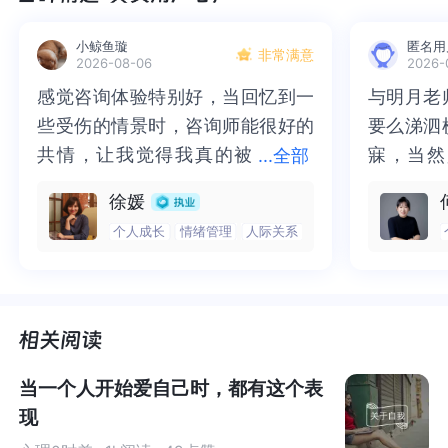
高，还和谢尔顿一起拿了诺贝尔物理学奖。
小鲸鱼璇
匿名用
非常满意
2026-08-06
2026-
但你可能不知道，而现实中艾米的扮演者
马伊姆·拜力克
，
感觉咨询体验特别好，当回忆到一
感觉咨询体验特别好，当回忆到一
与明月老
与明月老
更是有过之而无不及。
些受伤的情景时，咨询师能很好的
些受伤的情景时，咨询师能很好的
要么涕泗
要么涕泗
共情，让我觉得我真的被
共情，让我觉得我真的被抱住了。
寐，当然
寐，当然
...
全部
抱住了。咨询完我会感觉，内心有
咨询完我会感觉，内心有一部分未
二十多年
的抑塞之
徐媛
一部分未处理的情绪被注意到了，
处理的情绪被注意到了，而且当咨
来，觉得
不必再踽
个人成长
情绪管理
人际关系
而且当咨询师准确说出我当时的情
询师准确说出我当时的情绪，我感
再困于桎
梏，更不
绪，我感觉当时那个弱小的小女孩
觉当时那个弱小的小女孩被看到
积，靡有
孑遗。“
被看到了，做完咨询，确实内心感
了，做完咨询，确实内心感觉轻快
云起时”
时”，此
觉轻快了很多，感觉轻松了。很感
了很多，感觉轻松了。很感谢咨询
前行。
行。
谢咨询师姐姐！
师姐姐！
当一个人开始爱自己时，都有这个表
现