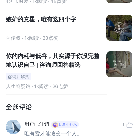
心理0时差
· 1k阅读 · 49点赞
嫉妒的克星，唯有这四个字
她的人生有多开挂？
阿佬叙
· 1k阅读 · 23点赞
11岁开始演戏，没背景、没人脉、也没潜规则，14岁就火
你的内耗与低谷，其实源于你没完整
遍美国。
地认识自己 | 咨询师回答精选
19岁她又告别影视生涯，继续念书，拿到哈佛和耶鲁等顶
咨询师解惑
级名校的大学录取通知书。
人生答疑馆
· 1k阅读 · 26点赞
之后，
她在UCLA拿下了神经科学、希伯来语和犹太学三
个学士学位，以及一个神经生物学博士学位。
用户已注销
1
Lv0
小虾米
期间，还结婚并且生了两个孩子。
唯有爱才能改变一个人。